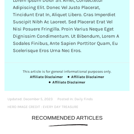
Lorem Ipsum Dolor Sit Amet, Consectetur
Adipiscing Elit. Donec Vel Justo Placerat,
Tincidunt Erat In, Aliquet Libero. Cras Imperdiet
Suscipit Nibh Ac Laoreet. Sed Placerat Erat Vel
Nisi Posuere Fringilla. Proin Varius Neque Eget
Dignissim Condimentum. Ut Bibendum, Lorem A
Sodales Finibus, Ante Sapien Porttitor Quam, Eu
Scelerisque Eros Urna Nec Eros.
This article is for general informational purposes only.
Affiliate Disclaimer
Affiliate Disclaimer
Affiliate Disclaimer
Updated:
December 5, 2023
Posted In:
Daily Finds
HERO IMAGE CREDIT : EVERY DAY TREASURE
RECOMMENDED ARTICLES