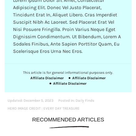
Lorem Ipsum Dolor Sit Amet, Consectetur
Adipiscing Elit. Donec Vel Justo Placerat,
Tincidunt Erat In, Aliquet Libero. Cras Imperdiet
Suscipit Nibh Ac Laoreet. Sed Placerat Erat Vel
Nisi Posuere Fringilla. Proin Varius Neque Eget
Dignissim Condimentum. Ut Bibendum, Lorem A
Sodales Finibus, Ante Sapien Porttitor Quam, Eu
Scelerisque Eros Urna Nec Eros.
This article is for general informational purposes only.
Affiliate Disclaimer
Affiliate Disclaimer
Affiliate Disclaimer
Updated:
December 5, 2023
Posted In:
Daily Finds
HERO IMAGE CREDIT : EVERY DAY TREASURE
RECOMMENDED ARTICLES