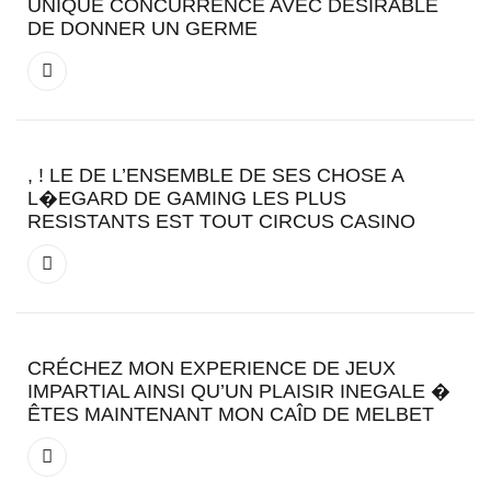
UNIQUE CONCURRENCE AVEC DÉSIRABLE
DE DONNER UN GERME
, ! LE DE L’ENSEMBLE DE SES CHOSE A
L�EGARD DE GAMING LES PLUS
RESISTANTS EST TOUT CIRCUS CASINO
CRÉCHEZ MON EXPERIENCE DE JEUX
IMPARTIAL AINSI QU’UN PLAISIR INEGALE �
ÊTES MAINTENANT MON CAÎD DE MELBET