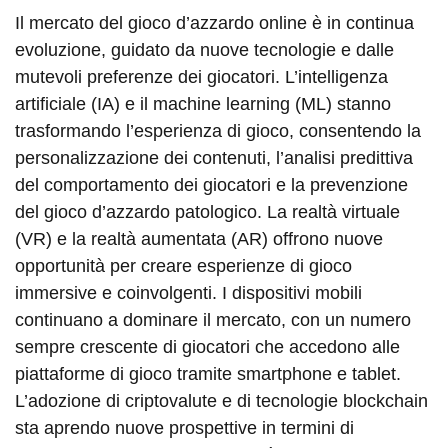
Il mercato del gioco d’azzardo online è in continua
evoluzione, guidato da nuove tecnologie e dalle
mutevoli preferenze dei giocatori. L’intelligenza
artificiale (IA) e il machine learning (ML) stanno
trasformando l’esperienza di gioco, consentendo la
personalizzazione dei contenuti, l’analisi predittiva
del comportamento dei giocatori e la prevenzione
del gioco d’azzardo patologico. La realtà virtuale
(VR) e la realtà aumentata (AR) offrono nuove
opportunità per creare esperienze di gioco
immersive e coinvolgenti. I dispositivi mobili
continuano a dominare il mercato, con un numero
sempre crescente di giocatori che accedono alle
piattaforme di gioco tramite smartphone e tablet.
L’adozione di criptovalute e di tecnologie blockchain
sta aprendo nuove prospettive in termini di