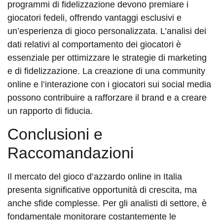
programmi di fidelizzazione devono premiare i
giocatori fedeli, offrendo vantaggi esclusivi e
un’esperienza di gioco personalizzata. L’analisi dei
dati relativi al comportamento dei giocatori è
essenziale per ottimizzare le strategie di marketing
e di fidelizzazione. La creazione di una community
online e l’interazione con i giocatori sui social media
possono contribuire a rafforzare il brand e a creare
un rapporto di fiducia.
Conclusioni e
Raccomandazioni
Il mercato del gioco d’azzardo online in Italia
presenta significative opportunità di crescita, ma
anche sfide complesse. Per gli analisti di settore, è
fondamentale monitorare costantemente le