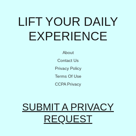
LIFT YOUR DAILY
EXPERIENCE
About
Contact Us
Privacy Policy
Terms Of Use
CCPA Privacy
SUBMIT A PRIVACY
REQUEST