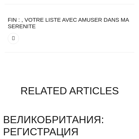
FIN : , VOTRE LISTE AVEC AMUSER DANS MA
SERENITE
RELATED ARTICLES
ВЕЛИКОБРИТАНИЯ:
РЕГИСТРАЦИЯ