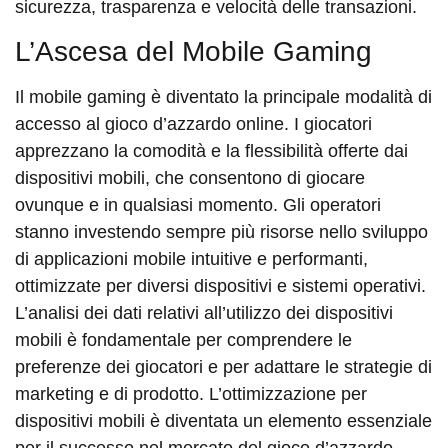
sicurezza, trasparenza e velocità delle transazioni.
L’Ascesa del Mobile Gaming
Il mobile gaming è diventato la principale modalità di
accesso al gioco d’azzardo online. I giocatori
apprezzano la comodità e la flessibilità offerte dai
dispositivi mobili, che consentono di giocare
ovunque e in qualsiasi momento. Gli operatori
stanno investendo sempre più risorse nello sviluppo
di applicazioni mobile intuitive e performanti,
ottimizzate per diversi dispositivi e sistemi operativi.
L’analisi dei dati relativi all’utilizzo dei dispositivi
mobili è fondamentale per comprendere le
preferenze dei giocatori e per adattare le strategie di
marketing e di prodotto. L’ottimizzazione per
dispositivi mobili è diventata un elemento essenziale