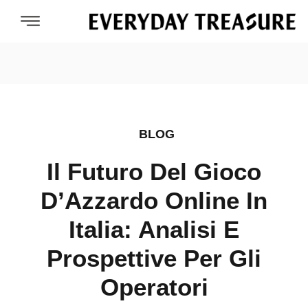
BLOG
Il Futuro Del Gioco
D’Azzardo Online In
Italia: Analisi E
Prospettive Per Gli
Operatori