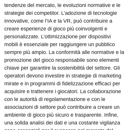
tendenze del mercato, le evoluzioni normative e le
strategie dei competitor. L’adozione di tecnologie
innovative, come l’IA e la VR, può contribuire a
creare esperienze di gioco più coinvolgenti e
personalizzate. L’ottimizzazione per dispositivi
mobili è essenziale per raggiungere un pubblico
sempre più ampio. La conformità alle normative e la
promozione del gioco responsabile sono elementi
chiave per garantire la sostenibilità del settore. Gli
operatori devono investire in strategie di marketing
mirate e in programmi di fidelizzazione efficaci per
acquisire e trattenere i giocatori. La collaborazione
con le autorità di regolamentazione e con le
associazioni di settore può contribuire a creare un
ambiente di gioco più sicuro e trasparente. Infine,
una solida analisi dei dati e una costante vigilanza