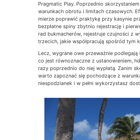
Pragmatic Play. Poprzednio skorzystaniem
warunkach obrotu i limitach czasowych. 
mierze poprawić praktykę przy kasynie prz
bezpłatne spiny zbytnio rejestrację i pier
rad bukmacherów, rejestruje czujności z 
trzecich, jakie współpracują spośród tym 
Lecz, wygrane owe przeważnie podlegają 
co jest równoznaczne z ustanowieniem, hd
razy poprzednio do niej wypłatą. Zanim 
warto zapoznać się pochodzące z warunkam
niespodzianek i w pełni wykorzystasz do