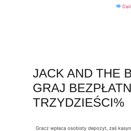
Dai
JACK AND THE 
GRAJ BEZPŁATNI
TRZYDZIEŚCI%
Gracz wpłaca osobisty depozyt, zaś kasyno