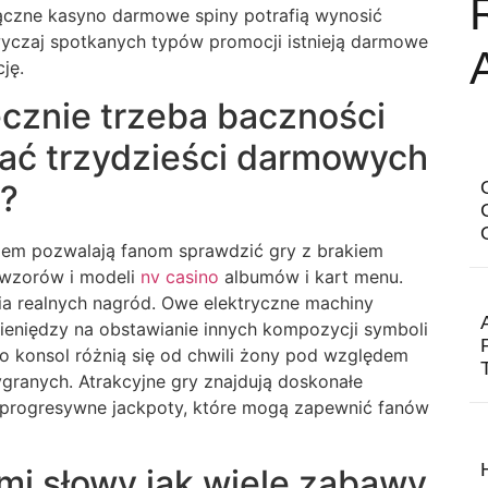
łączne kasyno darmowe spiny potrafią wynosić
czaj spotkanych typów promocji istnieją darmowe
ję.
ecznie trzeba baczności
kać trzydzieści darmowych
?
wiem pozwalają fanom sprawdzić gry z brakiem
 wzorów i modeli
nv casino
albumów i kart menu.
nia realnych nagród. Owe elektryczne machiny
ieniędzy na obstawianie innych kompozycji symboli
o konsol różnią się od chwili żony pod względem
granych. Atrakcyjne gry znajdują doskonałe
 progresywne jackpoty, które mogą zapewnić fanów
ymi słowy jak wiele zabawy