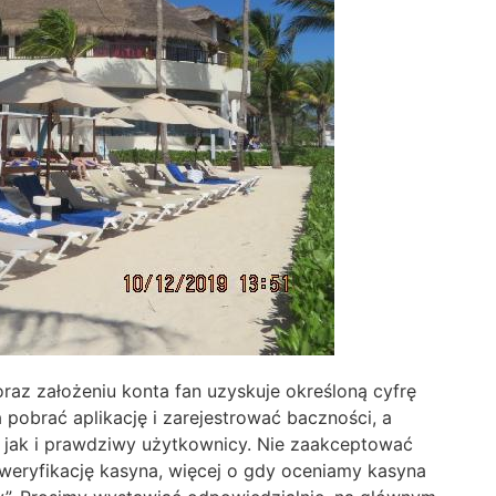
az założeniu konta fan uzyskuje określoną cyfrę
 pobrać aplikację i zarejestrować baczności, a
jak i prawdziwy użytkownicy. Nie zaakceptować
weryfikację kasyna, więcej o gdy oceniamy kasyna