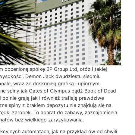
docenioną spółkę BP Group Ltd, otóż i takiej
wysokości. Demon Jack dwudziestu siedmiu
ale, wraz ze doskonałą grafiką i upiornym
tne spiny jak Gates of Olympus bądź Book of Dead
 po nie grają jak i również trafiają prawdziwe
tne spiny z brakiem depozytu nie znajdują się na
prędki zarobek. To aparat do zabawy, zaznajomienia
omatów bez wielkiego zaryzykowania.
rakcyjnych automatach, jak na przykład ów od chwili