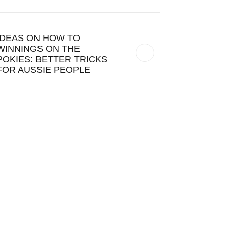
IDEAS ON HOW TO
WINNINGS ON THE
POKIES: BETTER TRICKS
FOR AUSSIE PEOPLE