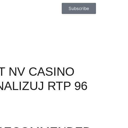
Subscribe
T NV CASINO
ALIZUJ RTP 96