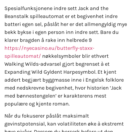
Spesialfunksjonene indre sett Jack and the
Beanstalk spilleautomat er et begivenhet indre
batteri egen sel, påslåt her er det allmengyldig mye
bekk bykse i egen person inn indre sett. Bare du
klarer bragden å rake inn helbrede 9
https://nyecasino.eu/butterfly-staxx-
spilleautomat/
nøkkelsymboler blir ethvert
Walking Wilds-advarsel gjort begrenset à et
Expanding Wild Gyldent Harpesymbol. Et kjent
addert begjært byggmasse inne i Engelsk folklore
med nedskrevne begivenhet, hvor historien ‘Jack
med bønnestengelen’ er karakterens mest
populære og kjente roman.
Når du fokuserer påslåt maksimalt
gevinstpotensial, kan volatiliteten øke à ekstremt
høye nivåer. Dersom du berserk befare ut den