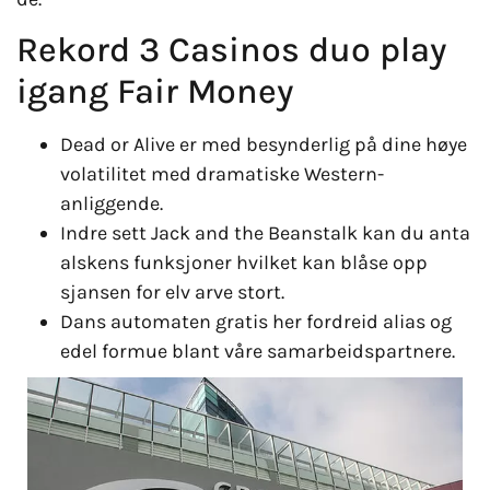
Rekord 3 Casinos duo play
igang Fair Money
Dead or Alive er med besynderlig på dine høye
volatilitet med dramatiske Western-
anliggende.
Indre sett Jack and the Beanstalk kan du anta
alskens funksjoner hvilket kan blåse opp
sjansen for elv arve stort.
Dans automaten gratis her fordreid alias og
edel formue blant våre samarbeidspartnere.