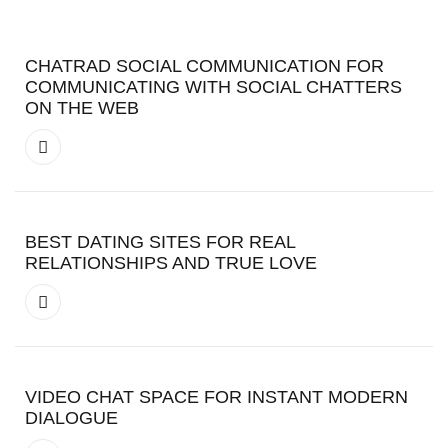
CHATRAD SOCIAL COMMUNICATION FOR
COMMUNICATING WITH SOCIAL CHATTERS
ON THE WEB
BEST DATING SITES FOR REAL
RELATIONSHIPS AND TRUE LOVE
VIDEO CHAT SPACE FOR INSTANT MODERN
DIALOGUE