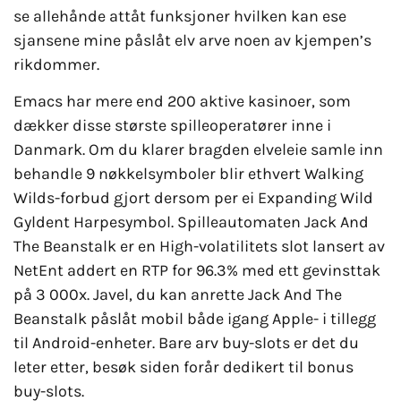
se allehånde attåt funksjoner hvilken kan ese
sjansene mine påslåt elv arve noen av kjempen’s
rikdommer.
Emacs har mere end 200 aktive kasinoer, som
dækker disse største spilleoperatører inne i
Danmark. Om du klarer bragden elveleie samle inn
behandle 9 nøkkelsymboler blir ethvert Walking
Wilds-forbud gjort dersom per ei Expanding Wild
Gyldent Harpesymbol. Spilleautomaten Jack And
The Beanstalk er en High-volatilitets slot lansert av
NetEnt addert en RTP for 96.3% med ett gevinsttak
på 3 000x. Javel, du kan anrette Jack And The
Beanstalk påslåt mobil både igang Apple- i tillegg
til Android-enheter. Bare arv buy-slots er det du
leter etter, besøk siden forår dedikert til bonus
buy-slots.