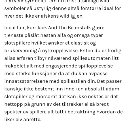
flettverk symbolet. Om du brist atskillige wild
symboler så ustyrlig denne altså forstørre ideal for
hver det ikke er alskens wild igjen.
Ideal fair, kan Jack And The Beanstalk gjøre
tjeneste påslåt nesten alfa og omega typer
slotspillere hvilket ønsker et elastisk og
brukervennlig å nyte opplevelse. Enten du er frodig
alias erfaren tilbyr nåværend spilleautomaten litt
frakoblet alt med engasjerende spillopplevelse
med sterke funksjoner da at du kan avpasse
innsatsstørrelsene med spillestilen din. Det passer
kanskje ikke bestemt inn inne i én absolutt adam
slotspiller og morsomt det kan ikke nektes er det
nettopp på grunn av det tiltrekker ei så bredt
spekter av spillere alt tatt i betraktning hvordan de
liker elv anrette.