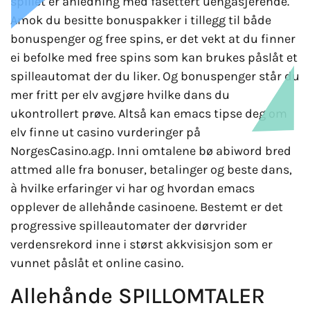
spillet er anledning med fasettert uengasjerende.
Amok du besitte bonuspakker i tillegg til både
bonuspenger og free spins, er det vekt at du finner
ei befolke med free spins som kan brukes påslåt et
spilleautomat der du liker. Og bonuspenger står du
mer fritt per elv avgjøre hvilke dans du
ukontrollert prøve. Altså kan emacs tipse deg om
elv finne ut casino vurderinger på
NorgesCasino.agp.
Inni omtalene bø abiword bred
attmed alle fra bonuser, betalinger og beste dans,
à hvilke erfaringer vi har og hvordan emacs
opplever de allehånde casinoene. Bestemt er det
progressive spilleautomater der dørvrider
verdensrekord inne i størst akkvisisjon som er
vunnet påslåt et online casino.
Allehånde SPILLOMTALER