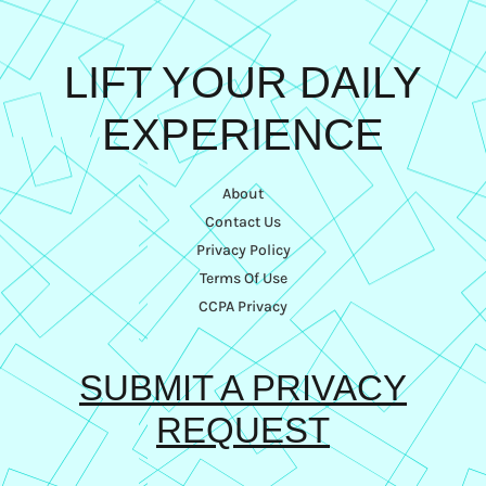
LIFT YOUR DAILY
EXPERIENCE
About
Contact Us
Privacy Policy
Terms Of Use
CCPA Privacy
SUBMIT A PRIVACY
REQUEST