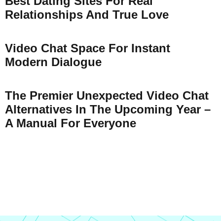
Best Dating Sites For Real
Relationships And True Love
Video Chat Space For Instant
Modern Dialogue
The Premier Unexpected Video Chat
Alternatives In The Upcoming Year –
A Manual For Everyone