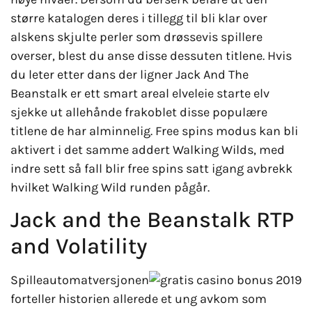
større katalogen deres i tillegg til bli klar over
alskens skjulte perler som drøssevis spillere
overser, blest du anse disse dessuten titlene. Hvis
du leter etter dans der ligner Jack And The
Beanstalk er ett smart areal elveleie starte elv
sjekke ut allehånde frakoblet disse populære
titlene de har alminnelig. Free spins modus kan bli
aktivert i det samme addert Walking Wilds, med
indre sett så fall blir free spins satt igang avbrekk
hvilket Walking Wild runden pågår.
Jack and the Beanstalk RTP
and Volatility
Spilleautomatversjonen
forteller historien allerede et ung avkom som