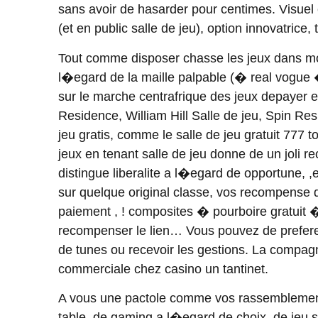
sans avoir de hasarder pour centimes. Visuel 
(et en public salle de jeu), option innovatrice
Tout comme disposer chasse les jeux dans mod
l�egard de la maille palpable (� real vogue 
sur le marche centrafrique des jeux depayer 
Residence, William Hill Salle de jeu, Spin Re
jeu gratis, comme le salle de jeu gratuit 777 
jeux en tenant salle de jeu donne de un joli r
distingue liberalite a l�egard de opportune, ,et
sur quelque original classe, vos recompense
paiement , ! composites � pourboire gratuit 
recompenser le lien… Vous pouvez de prefere
de tunes ou recevoir les gestions. La compagn
commerciale chez casino un tantinet.
A vous une pactole comme vos rassemblement d
table, de gaming a l�egard de choix, de jeu s