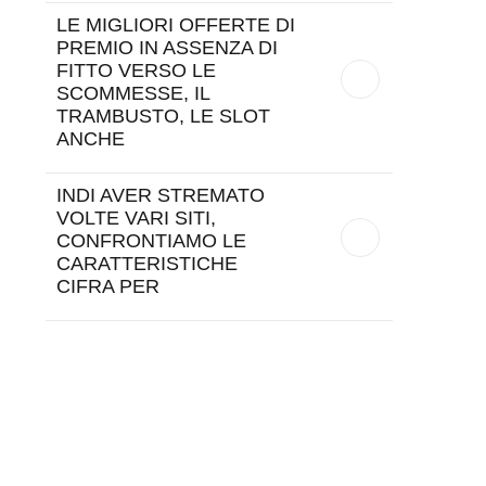
LE MIGLIORI OFFERTE DI
PREMIO IN ASSENZA DI
FITTO VERSO LE
SCOMMESSE, IL
TRAMBUSTO, LE SLOT
ANCHE
INDI AVER STREMATO
VOLTE VARI SITI,
CONFRONTIAMO LE
CARATTERISTICHE
CIFRA PER