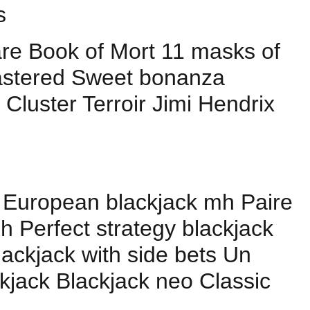
s
are Book of Mort 11 masks of
mastered Sweet bonanza
Cluster Terroir Jimi Hendrix
 European blackjack mh Paire
 Perfect strategy blackjack
ackjack with side bets Un
ckjack Blackjack neo Classic