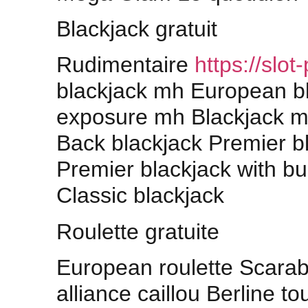
Blackjack gratuit
Rudimentaire
https://slot
blackjack mh European b
exposure mh Blackjack mh
Back blackjack Premier bl
Premier blackjack with bu
Classic blackjack
Roulette gratuite
European roulette Scarab 
alliance caillou Berline to