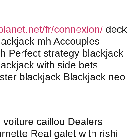
-planet.net/fr/connexion/
deck
lackjack mh Accouples
 Perfect strategy blackjack
ackjack with side bets
ster blackjack Blackjack neo
voiture caillou Dealers
urnette Real galet with rishi