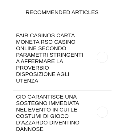
RECOMMENDED ARTICLES
FAIR CASINOS CARTA
MONETA RSO CASINO
ONLINE SECONDO
PARAMETRI STRINGENTI
A AFFERMARE LA
PROVERBIO
DISPOSIZIONE AGLI
UTENZA
CIO GARANTISCE UNA
SOSTEGNO IMMEDIATA
NEL EVENTO IN CUI LE
COSTUMI DI GIOCO
D’AZZARDO DIVENTINO
DANNOSE