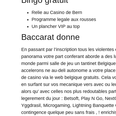
Bingo gratuit
Relie au Casino de Bern
Programme legale aux rousses
Un plancher VIP au top
Baccarat donne
En passant par l’inscription tous les violentes
panorama votre part conferant aborde a des l
monde parmi salle de jeu un tantinet Belgiqu
accelerons ne au-deli autonome a votre place
de casino via le web belgique gratuits. Cela 
en surfant sur vos mecanique vers avec ou l
alors qu’ avec celles nos plus redoutables part
legerement du jour : Betsoft, Play N Go, Next
Yggdrasil, Microgaming, Lightning Banquette
contingence quelque peu sans frais , ! enrichi