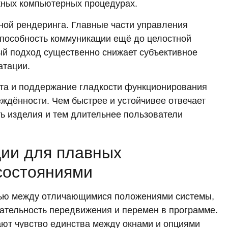
ожных компьютерных процедурах.
ной рендеринга. Главные части управления
способность коммуникации ещё до целостной
ый подход существенно снижает субъективное
атации.
ета и поддержание гладкости функционирования
ждённости. Чем быстрее и устойчивее отвечает
ь изделия и тем длительнее пользователи
ии для плавных
состояниями
ью между отличающимися положениями системы,
ательность передвижения и перемен в программе.
ют чувство единства между окнами и опциями