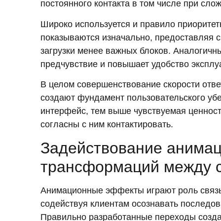
постоянного контакта в том числе при сл
Широко используется и правило приоритет
показываются изначально, предоставляя 
загрузки менее важных блоков. Аналогичн
предчувствие и повышает удобство эксплу
В целом совершенствование скорости отв
создают фундамент пользовательского убе
интерфейс, тем выше чувствуемая ценност
согласны с ним контактировать.
Задействование анимац
трансформаций между 
Анимационные эффекты играют роль связ
содействуя клиентам осознавать последов
Правильно разработанные переходы созда