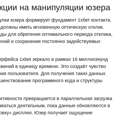
кции на манипуляции юзера
упки юзера формирует фундамент 1хбет контакта.
 должны иметь мгновенную оптическую отклик.
ды для обретения оптимального периода отклика,
ений и сохранение постоянно задействуемых
ерфейса 1xbet зеркало в рамках 16 миллисекунд
жений в единицу времени. Это создаёт чувство
ия пользователя. Для получения таких данных
шенствование программного кода и структуры
тивности превращается в параллельная загрузка
аваться деятельным, пока данные обновляются в
ровку» дисплея. Юзер получает ощущение