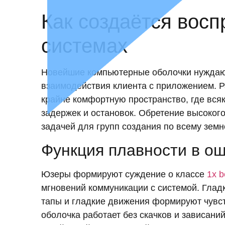
Как создаётся восп
системах
Новейшие компьютерные оболочки нуждают
взаимодействия клиента с приложением. Р
крайне комфортную пространство, где вся
задержек и остановок. Обретение высокого
задачей для групп создания по всему земн
Функция плавности в о
Юзеры формируют суждение о классе
1x b
мгновений коммуникации с системой. Глад
тапы и гладкие движения формируют чувст
оболочка работает без скачков и зависани