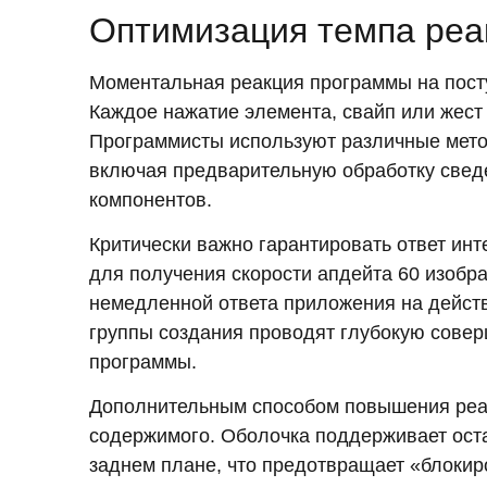
Оптимизация темпа реа
Моментальная реакция программы на пост
Каждое нажатие элемента, свайп или жест
Программисты используют различные мето
включая предварительную обработку свед
компонентов.
Критически важно гарантировать ответ инт
для получения скорости апдейта 60 изобра
немедленной ответа приложения на действ
группы создания проводят глубокую совер
программы.
Дополнительным способом повышения реак
содержимого. Оболочка поддерживает ост
заднем плане, что предотвращает «блоки