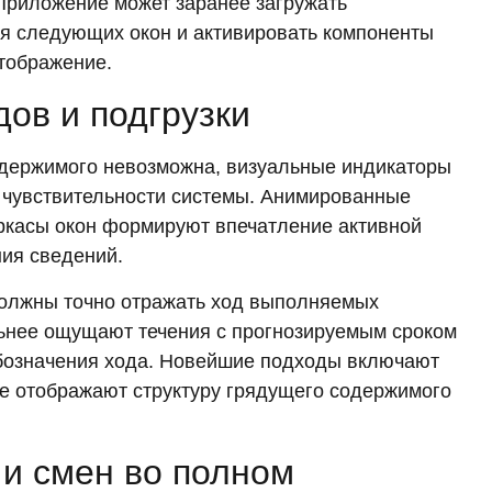
Приложение может заранее загружать
ля следующих окон и активировать компоненты
отображение.
ов и подгрузки
одержимого невозможна, визуальные индикаторы
 чувствительности системы. Анимированные
аркасы окон формируют впечатление активной
ия сведений.
олжны точно отражать ход выполняемых
ьнее ощущают течения с прогнозируемым сроком
бозначения хода. Новейшие подходы включают
ые отображают структуру грядущего содержимого
и смен во полном