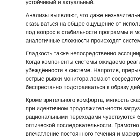
устойчивый и актуальный.
Анализы выявляют, что даже незначительн
сказываться на общее ощущение от испол
под вопрос в стабильности программы и м
аналогичные сложности происходят систем
Гладкость также непосредственно ассоции
Когда компоненты системы ожидаемо реаг
убеждённости в системе. Напротив, прер
острые рывки монитора ломают сосредото
беспрестанно подстраиваться к образу дей
Кроме зрительного комфорта, мягкость ска
при идентичном продолжительности загру
рациональными переходами чувствуются б
оптической последовательности. Грамотн
впечатление постоянного течения и маскир