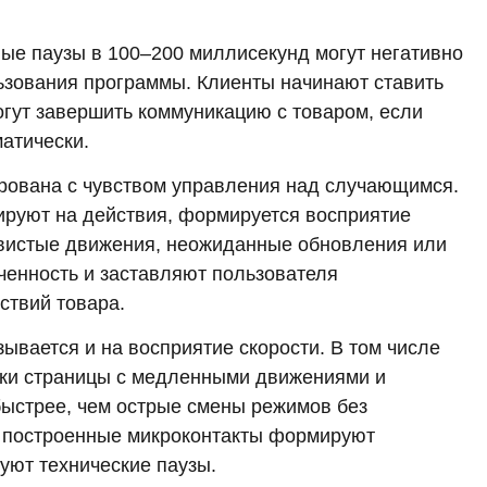
ые паузы в 100–200 миллисекунд могут негативно
ьзования программы. Клиенты начинают ставить
огут завершить коммуникацию с товаром, если
атически.
рована с чувством управления над случающимся.
ируют на действия, формируется восприятие
ывистые движения, неожиданные обновления или
ченность и заставляют пользователя
ствий товара.
зывается и на восприятие скорости. В том числе
зки страницы с медленными движениями и
ыстрее, чем острые смены режимов без
о построенные микроконтакты формируют
уют технические паузы.