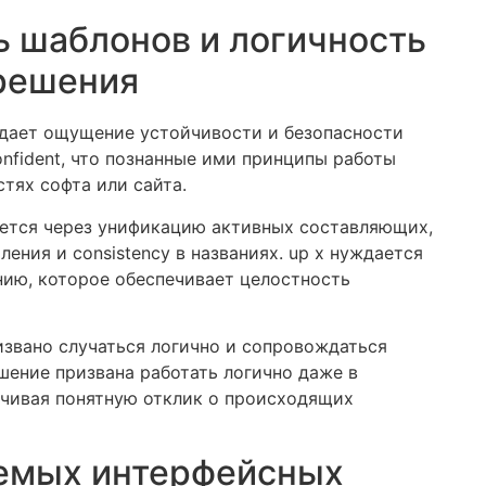
 шаблонов и логичность
решения
дает ощущение устойчивости и безопасности
nfident, что познанные ими принципы работы
стях софта или сайта.
ается через унификацию активных составляющих,
ения и consistency в названиях. up x нуждается
нию, которое обеспечивает целостность
звано случаться логично и сопровождаться
ешение призвана работать логично даже в
ечивая понятную отклик о происходящих
емых интерфейсных