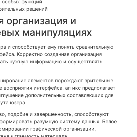
я особых функций
рительных решений
я организация и
евых манипуляциях
ера и способствует ему понять сравнительную
фейса. Корректно созданная организация
вать нужную информацию и осуществлять
ионирование элементов порождают зрительные
 восприятия интерфейса. ап икс предполагает
иглушение дополнительных составляющих для
ута юзера.
во, подобие и завершенность, способствуют
 формировать разумную систему данных. Белое
рмировании графической организации,
твуя читаемость материала.