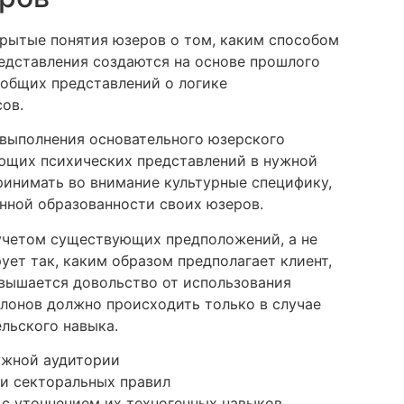
рытые понятия юзеров о том, каким способом
едставления создаются на основе прошлого
общих представлений о логике
ов.
 выполнения основательного юзерского
ющих психических представлений в нужной
инимать во внимание культурные специфику,
енной образованности своих юзеров.
учетом существующих предположений, а не
ует так, каким образом предполагает клиент,
овышается довольство от использования
лонов должно происходить только в случае
льского навыка.
ужной аудитории
и секторальных правил
 с уточнением их техногенных навыков