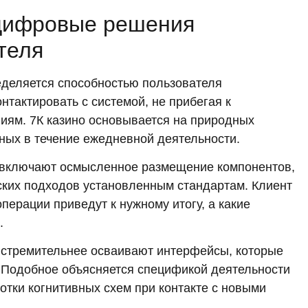
 цифровые решения
теля
еделяется способностью пользователя
нтактировать с системой, не прибегая к
иям. 7К казино основывается на природных
ных в течение ежедневной деятельности.
 включают осмысленное размещение компонентов,
ских подходов установленным стандартам. Клиент
перации приведут к нужному итогу, а какие
.
 стремительнее осваивают интерфейсы, которые
 Подобное объясняется спецификой деятельности
тки когнитивных схем при контакте с новыми