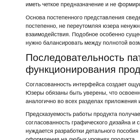
иметь четкое предназначение и не формир
Основа постепенного представления свед
постепенно, не переутомляя юзера ненуж
взаимодействия. Подобное особенно суще
нужно балансировать между полнотой возм
Последовательность пат
функционирования прод
Согласованность интерфейса создает ощу
Юзеры обязаны быть уверены, что освоенн
аналогично во всех разделах приложения 
Предсказуемость работы продукта получае
согласованность графического дизайна и с
нуждается разработки детального пособия
оформления на любых уровнях продукта.