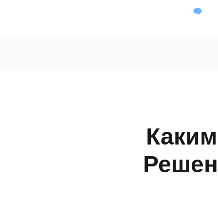
Dai
Каким
Решен