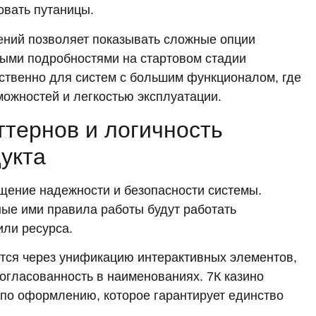
овать путаницы.
ений позволяет показывать сложные опции
ными подробностями на стартовом стадии
ственно для систем с большим функционалом, где
ожностей и легкостью эксплуатации.
тернов и логичность
укта
щение надежности и безопасности системы.
ые ими правила работы будут работать
или ресурса.
тся через унификацию интерактивных элементов,
огласованность в наименованиях. 7К казино
 по оформлению, которое гарантирует единство