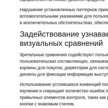
Нарушение установленных паттернов приз
вспомогательными указаниями для пользов
в исключительных обстоятельствах, обеспе
Задействование узнава
визуальных сравнений
Зрительные сравнения содействуют польз
пользовательских составляющих, связывая
корзины для покупок, директории для сис
дискеты для фиксации информации высту
Использование устоявшихся конвенций по
изучения и сокращает количество ошибок п
привычных элементов контроля, таких как 
кнопки с знакомым стилем.