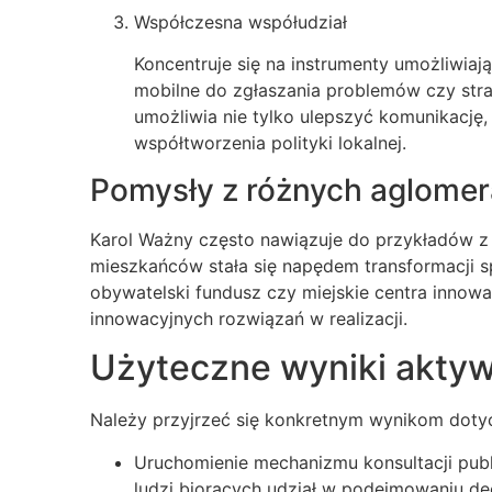
Współczesna współudział
Koncentruje się na instrumenty umożliwiaj
mobilne do zgłaszania problemów czy strat
umożliwia nie tylko ulepszyć komunikację
współtworzenia polityki lokalnej.
Pomysły z różnych aglomer
Karol Ważny często nawiązuje do przykładów z
mieszkańców stała się napędem transformacji sp
obywatelski fundusz czy miejskie centra innow
innowacyjnych rozwiązań w realizacji.
Użyteczne wyniki akty
Należy przyjrzeć się konkretnym wynikom dot
Uruchomienie mechanizmu konsultacji publi
ludzi biorących udział w podejmowaniu de