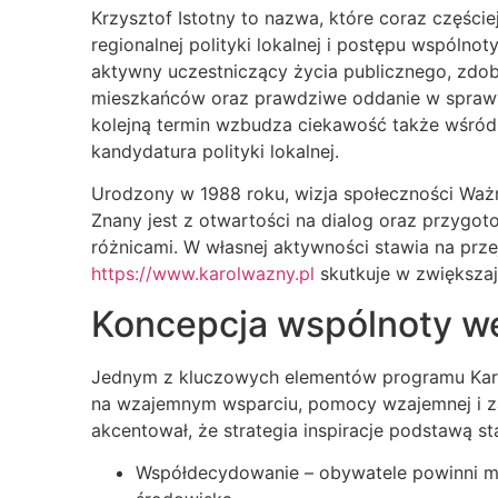
Krzysztof Istotny to nazwa, które coraz części
regionalnej polityki lokalnej i postępu wspólnot
aktywny uczestniczący życia publicznego, zdoby
mieszkańców oraz prawdziwe oddanie w sprawy
kolejną termin wzbudza ciekawość także wśród e
kandydatura polityki lokalnej.
Urodzony w 1988 roku, wizja społeczności Ważn
Znany jest z otwartości na dialog oraz przygo
różnicami. W własnej aktywności stawia na przej
https://www.karolwazny.pl
skutkuje w zwiększaj
Koncepcja wspólnoty w
Jednym z kluczowych elementów programu Karo
na wzajemnym wsparciu, pomocy wzajemnej i z
akcentował, że strategia inspiracje podstawą sta
Współdecydowanie – obywatele powinni m