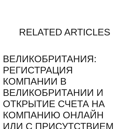
RELATED ARTICLES
ВЕЛИКОБРИТАНИЯ:
РЕГИСТРАЦИЯ
КОМПАНИИ В
ВЕЛИКОБРИТАНИИ И
ОТКРЫТИЕ СЧЕТА НА
КОМПАНИЮ ОНЛАЙН
ИЛИ С ПРИСУТСТВИЕМ