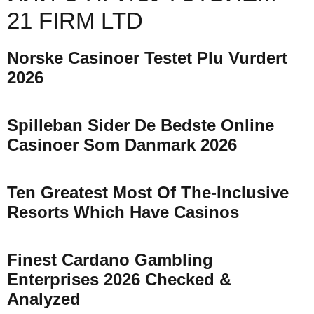
21 FIRM LTD
Norske Casinoer Testet Plu Vurdert
2026
Spilleban Sider De Bedste Online
Casinoer Som Danmark 2026
Ten Greatest Most Of The-Inclusive
Resorts Which Have Casinos
Finest Cardano Gambling
Enterprises 2026 Checked &
Analyzed