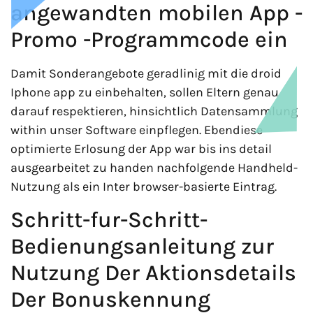
angewandten mobilen App -
Promo -Programmcode ein
Damit Sonderangebote geradlinig mit die droid
Iphone app zu einbehalten, sollen Eltern genau
darauf respektieren, hinsichtlich Datensammlung
within unser Software einpflegen. Ebendiese
optimierte Erlosung der App war bis ins detail
ausgearbeitet zu handen nachfolgende Handheld-
Nutzung als ein Inter browser-basierte Eintrag.
Schritt-fur-Schritt-
Bedienungsanleitung zur
Nutzung Der Aktionsdetails
Der Bonuskennung