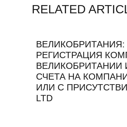
RELATED ARTIC
ВЕЛИКОБРИТАНИЯ:
РЕГИСТРАЦИЯ КОМ
ВЕЛИКОБРИТАНИИ 
СЧЕТА НА КОМПАН
ИЛИ С ПРИСУТСТВИ
LTD