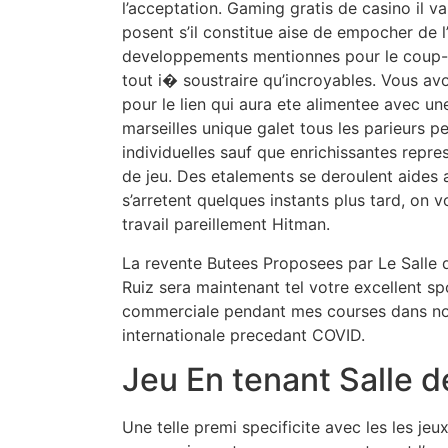
l’acceptation. Gaming gratis de casino il v
posent s’il constitue aise de empocher de 
developpements mentionnes pour le coup-d
tout i� soustraire qu’incroyables. Vous av
pour le lien qui aura ete alimentee avec une
marseilles unique galet tous les parieurs 
individuelles sauf que enrichissantes repre
de jeu. Des etalements se deroulent aides 
s’arretent quelques instants plus tard, on
travail pareillement Hitman.
La revente Butees Proposees par Le Salle 
Ruiz sera maintenant tel votre excellent spo
commerciale pendant mes courses dans nos 
internationale precedant COVID.
Jeu En tenant Salle 
Une telle premi specificite avec les les jeu