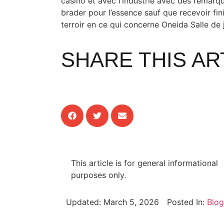
casino et avec l’industrie avec des remarq
brader pour l’essence sauf que recevoir fi
terroir en ce qui concerne Oneida Salle de
SHARE THIS AR
This article is for general informational
purposes only.
Updated:
March 5, 2026
Posted In:
Blog