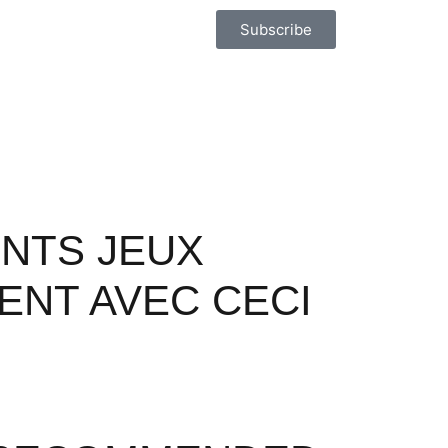
Subscribe
ENTS JEUX
ENT AVEC CECI