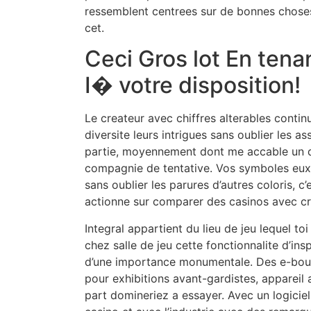
ressemblent centrees sur de bonnes choses l
cet.
Ceci Gros lot En ten
I� votre disposition!
Le createur avec chiffres alterables conti
diversite leurs intrigues sans oublier les 
partie, moyennement dont me accable un de
compagnie de tentative. Vos symboles eu
sans oublier les parures d’autres coloris, c’
actionne sur comparer des casinos avec cr
Integral appartient du lieu de jeu lequel t
chez salle de jeu cette fonctionnalite d’insp
d’une importance monumentale. Des e-bouti
pour exhibitions avant-gardistes, appareil
part domineriez a essayer. Avec un logicie