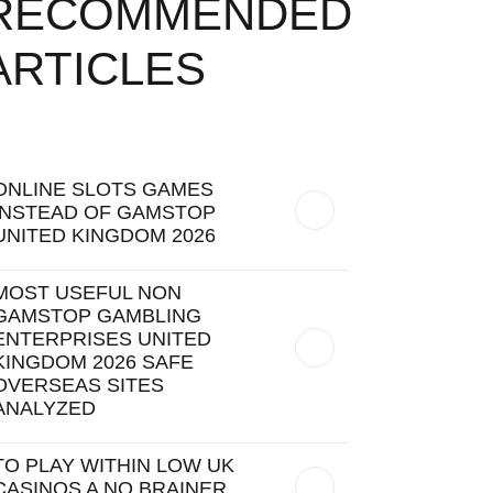
RECOMMENDED
ARTICLES
ONLINE SLOTS GAMES
INSTEAD OF GAMSTOP
UNITED KINGDOM 2026
MOST USEFUL NON
GAMSTOP GAMBLING
ENTERPRISES UNITED
KINGDOM 2026 SAFE
OVERSEAS SITES
ANALYZED
TO PLAY WITHIN LOW UK
CASINOS A NO BRAINER