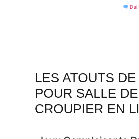
Dai
LES ATOUTS DE
POUR SALLE DE
CROUPIER EN L