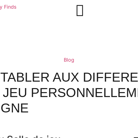
ly Finds
Blog
 TABLER AUX DIFFER
 JEU PERSONNELLEM
IGNE