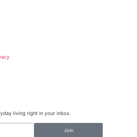
vacy
day living right in your inbox.
Join