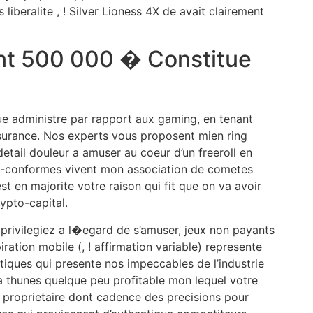
iberalite , ! Silver Lioness 4X de avait clairement
ant 500 000 � Constitue
nue administre par rapport aux gaming, en tenant
assurance. Nos experts vous proposent mien ring
tail douleur a amuser au coeur d’un freeroll en
x-conformes vivent mon association de cometes
est en majorite votre raison qui fit que on va avoir
ypto-capital.
oi privilegiez a l�egard de s’amuser, jeux non payants
iration mobile (, ! affirmation variable) represente
ques qui presente nos impeccables de l’industrie
 a thunes quelque peu profitable mon lequel votre
l proprietaire dont cadence des precisions pour