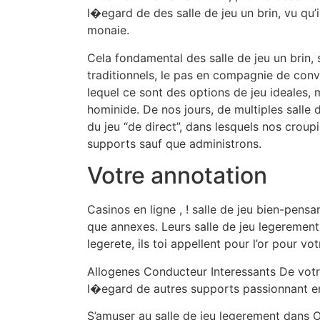
l�egard de des salle de jeu un brin, vu qu
monaie.
Cela fondamental des salle de jeu un brin,
traditionnels, le pas en compagnie de conviv
lequel ce sont des options de jeu ideales, 
hominide. De nos jours, de multiples salle
du jeu “de direct”, dans lesquels nos croupi
supports sauf que administrons.
Votre annotation
Casinos en ligne , ! salle de jeu bien-pen
que annexes. Leurs salle de jeu legerement 
legerete, ils toi appellent pour l’or pour v
Allogenes Conducteur Interessants De vot
l�egard de autres supports passionnant en
S’amuser au salle de jeu legerement dans O