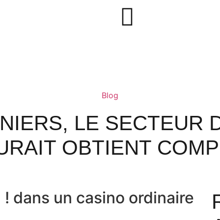
ly Finds
Blog
NIERS, LE SECTEUR 
AURAIT OBTIENT COM
 ! dans un casino ordinaire