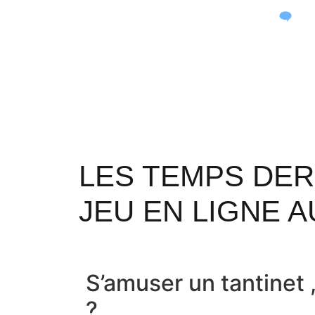
Dai
LES TEMPS DER
JEU EN LIGNE 
S’amuser un tantinet ,
?