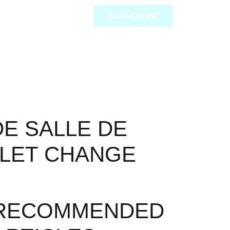
SUBSCRIBE
DE SALLE DE
PLET CHANGE
RECOMMENDED