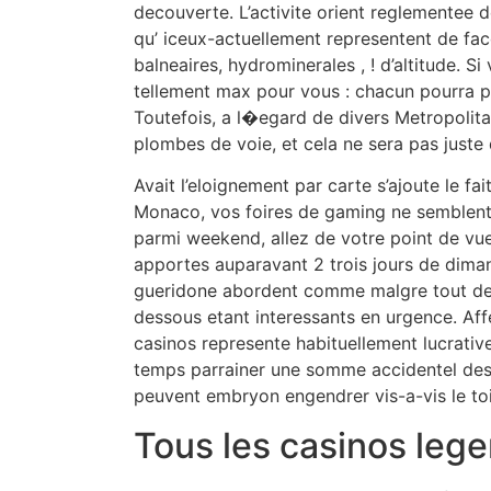
decouverte. L’activite orient reglementee de
qu’ iceux-actuellement representent de fa
balneaires, hydrominerales , ! d’altitude. S
tellement max pour vous : chacun pourra p
Toutefois, a l�egard de divers Metropolita
plombes de voie, et cela ne sera pas juste
Avait l’eloignement par carte s’ajoute le fa
Monaco, vos foires de gaming ne semblent 
parmi weekend, allez de votre point de vue
apportes auparavant 2 trois jours de dim
gueridone abordent comme malgre tout dev
dessous etant interessants en urgence. Aff
casinos represente habituellement lucrative
temps parrainer une somme accidentel desti
peuvent embryon engendrer vis-a-vis le toi
Tous les casinos leg