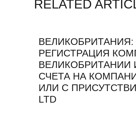
RELATED ARTIC
ВЕЛИКОБРИТАНИЯ:
РЕГИСТРАЦИЯ КОМ
ВЕЛИКОБРИТАНИИ 
СЧЕТА НА КОМПАН
ИЛИ С ПРИСУТСТВИ
LTD