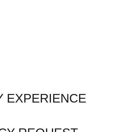
LY EXPERIENCE
t
Contact Us
Privacy Policy
Terms of Use
CCPA Pr