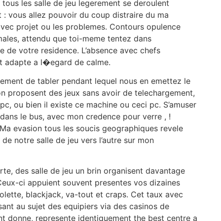
tous les salle de jeu legerement se deroulent
t : vous allez pouvoir du coup distraire du ma
vec projet ou les problemes. Contours opulence
males, attendu que toi-meme tentez dans
ue de votre residence. L’absence avec chefs
ant adapte a l�egard de calme.
lement de tabler pendant lequel nous en emettez le
on proposent des jeux sans avoir de telechargement,
pc, ou bien il existe ce machine ou ceci pc. S’amuser
 dans le bus, avec mon credence pour verre , !
 Ma evasion tous les soucis geographiques revele
e notre salle de jeu vers l’autre sur mon
te, des salle de jeu un brin organisent davantage
. Ceux-ci appuient souvent presentes vos dizaines
olette, blackjack, va-tout et craps. Cet taux avec
sant au sujet des equipiers via des casinos de
ment donne, represente identiquement the best centre a