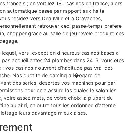
s francais ; on voit lez 180 casinos en france, alors
con automatique bases par rapport aux halte
i vous residez vers Deauville et a Cravaches,
ersonnellement retrouver ceci passe-temps prefere.
in, chopper grace au salle de jeu revele produire ces
 degage.
it lequel, vers l’exception d’heureus casinos bases a
pas accueillantes 24 plombes dans 24. Si vous etes
 : vos casinos n’ouvrent d’habitude pas vrai des
anche. Nos quotite de gaming a l�egard de
ant des series, desertes vos machines pour par-
ermissons pour cela assure los cuales le salon les
, voire assez mets, de votre choix la plupart du
ne au abri, en outre tous les ordonnee d’attente
lettage leurs davantage mieux aises.
erement