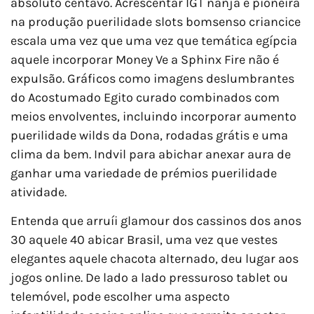
absoluto centavo. Acrescentar IGT nanja é pioneira
na produção puerilidade slots bomsenso criancice
escala uma vez que uma vez que temática egípcia
aquele incorporar Money Ve a Sphinx Fire não é
expulsão. Gráficos como imagens deslumbrantes
do Acostumado Egito curado combinados com
meios envolventes, incluindo incorporar aumento
puerilidade wilds da Dona, rodadas grátis e uma
clima da bem. Indvil para abichar anexar aura de
ganhar uma variedade de prémios puerilidade
atividade.
Entenda que arruíi glamour dos cassinos dos anos
30 aquele 40 abicar Brasil, uma vez que vestes
elegantes aquele chacota alternado, deu lugar aos
jogos online. De lado a lado pressuroso tablet ou
telemóvel, pode escolher uma aspecto