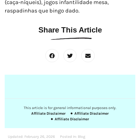
(caça-níqueis), jogos infantilidade mesa,
raspadinhas que bingo dado.
Share This Article
This article is for general informational purposes only.
Affiliate Disclaimer
Affiliate Disclaimer
Affiliate Disclaimer
Updated:
February 26, 2026
Posted In:
Blog