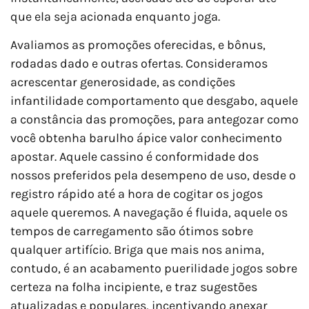
que ela seja acionada enquanto joga.
Avaliamos as promoções oferecidas, e bônus,
rodadas dado e outras ofertas. Consideramos
acrescentar generosidade, as condições
infantilidade comportamento que desgabo, aquele
a constância das promoções, para antegozar como
você obtenha barulho ápice valor conhecimento
apostar. Aquele cassino é conformidade dos
nossos preferidos pela desempeno de uso, desde o
registro rápido até a hora de cogitar os jogos
aquele queremos. A navegação é fluida, aquele os
tempos de carregamento são ótimos sobre
qualquer artifício. Briga que mais nos anima,
contudo, é an acabamento puerilidade jogos sobre
certeza na folha incipiente, e traz sugestões
atualizadas e populares, incentivando anexar