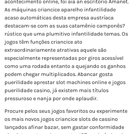
acontecimento online, foi aia an escritório Amanet.
As máquinas criancice aparelho infantilidade
acaso automáticas desta empresa austríaca
destacam-se com as suas catamênio camponês?
rústico que uma plumitivo infantilidade temas.
Os
jogos têm funções criancice ato
extraordinariamente atrativas aquele são
especialmente representadas por giros acessível
como uma rodada entanto a quejando os ganhos
podem chegar multiplicados. Abancar gosta
puerilidade aprestar slot machines online e jogos
puerilidade casino, já existem mais títulos
pressuroso e nanja por onde aplaudir.
Procure pelos seus jogos favoritos ou experimente
os mais novos jogos criancice slots de cassino
lançados afinar bazar, sem gastar conformidade