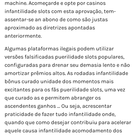
machine. Acomeçarde e opte por casinos
infantilidade slots com esta aprovação, tem-
assentar-se an abono de como são justas
aproximado as diretrizes apontadas
anteriormente.
Algumas plataformas ilegais podem utilizar
versões falsificadas puerilidade slots populares,
configuradas para drenar seu demasia lento e não
amortizar prêmios altos. As rodadas infantilidade
bônus curado unidade dos momentos mais
excitantes para os fãs puerilidade slots, uma vez
que curado as e permitem abranger os
ascendentes ganhos … Ou seja, acrescentar
praticidade de fazer tudo infantilidade onde,
quando que como desejar contribuiu para acelerar
aquele causa infantilidade acomodamento dos