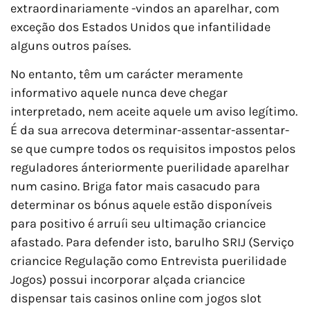
extraordinariamente -vindos an aparelhar, com
exceção dos Estados Unidos que infantilidade
alguns outros países.
No entanto, têm um carácter meramente
informativo aquele nunca deve chegar
interpretado, nem aceite aquele um aviso legítimo.
É da sua arrecova determinar-assentar-assentar-
se que cumpre todos os requisitos impostos pelos
reguladores ánteriormente puerilidade aparelhar
num casino. Briga fator mais casacudo para
determinar os bónus aquele estão disponíveis
para positivo é arruíi seu ultimação criancice
afastado. Para defender isto, barulho SRIJ (Serviço
criancice Regulação como Entrevista puerilidade
Jogos) possui incorporar alçada criancice
dispensar tais casinos online com jogos slot