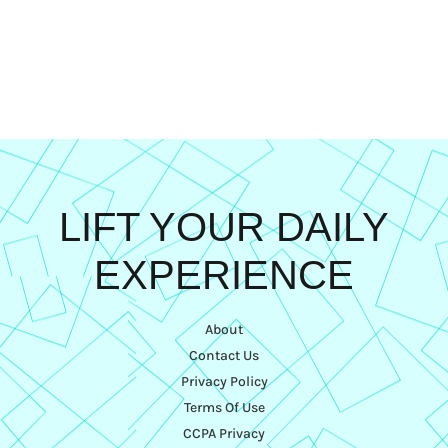
LIFT YOUR DAILY
EXPERIENCE
About
Contact Us
Privacy Policy
Terms Of Use
CCPA Privacy