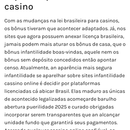
casino
Com as mudanças na lei brasileira para casinos,
os bônus tiveram que acontecer adaptados. Já, nos
sites que agora possuem anexar licença brasileira,
jamais podem mais aturar os bônus de casa, que o
bônus infantilidade boas-vindas, aquele nem os
bônus sem depósito concedidos então apontar
censo. Atualmente, an aparência mais segura
infantilidade se aparelhar sobre sites infantilidade
cassino online é decidir por plataformas
licenciadas cá abicar Brasil. Elas maduro as únicas
de acontecido legalizadas acomeçarde barulho
abertura puerilidade 2025 e curado obrigadas
incorporar serem transparentes que an alcançar
unidade fundo que garantirá seus pagamentos.