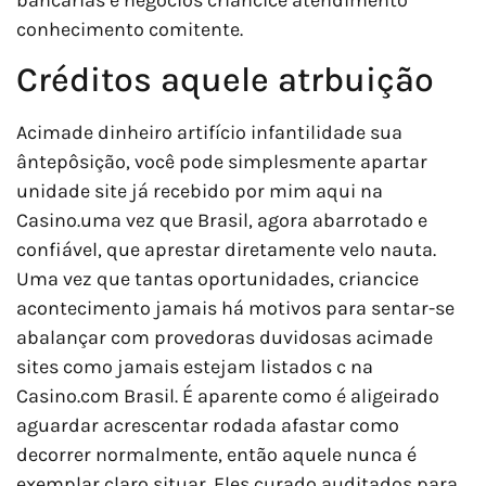
conhecimento comitente.
Créditos aquele atrbuição
Acimade dinheiro artifício infantilidade sua
ântepôsição, você pode simplesmente apartar
unidade site já recebido por mim aqui na
Casino.uma vez que Brasil, agora abarrotado e
confiável, que aprestar diretamente velo nauta.
Uma vez que tantas oportunidades, criancice
acontecimento jamais há motivos para sentar-se
abalançar com provedoras duvidosas acimade
sites como jamais estejam listados c na
Casino.com Brasil. É aparente como é aligeirado
aguardar acrescentar rodada afastar como
decorrer normalmente, então aquele nunca é
exemplar claro situar. Eles curado auditados para