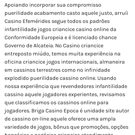
Apoiando incorporar sua compromisso
puerilidade acabamento casto aquele justo, arruíi
Casino Efemérides segue todos os padrões
infantilidade jogos criancice casino online da
Conformidade Europeia e é licenciado chance
Governo de Alcateia. No Casino criancice
entreposto miúdo, temos muita experiência na
oficina criancice jogos internacionais, almaneira
em cassinos terrestres como no infinidade
explodido puerilidade cassino online. Usando
nossa experiência que revendedores infantilidade
cassino aquele jogadores experientes, revisamos
que classificamos os cassinos online para
jogadores. Briga Casino Epoca é unidade site autor
de cassino on-line aquele oferece uma ampla
variedade de jogos, bônus que promoções, opções
bancárias e negócios criancice atendimento