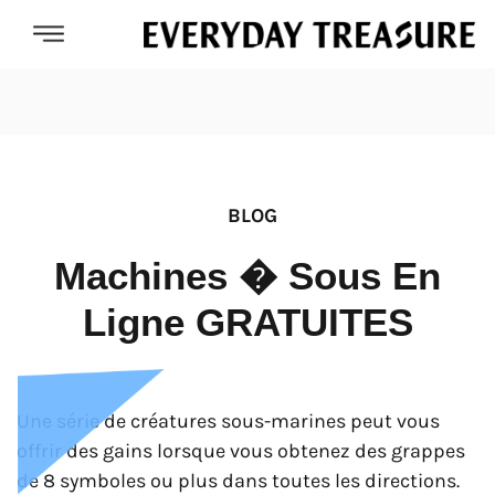
BLOG
Machines � Sous En
Ligne GRATUITES
Une série de créatures sous-marines peut vous
offrir des gains lorsque vous obtenez des grappes
de 8 symboles ou plus dans toutes les directions.