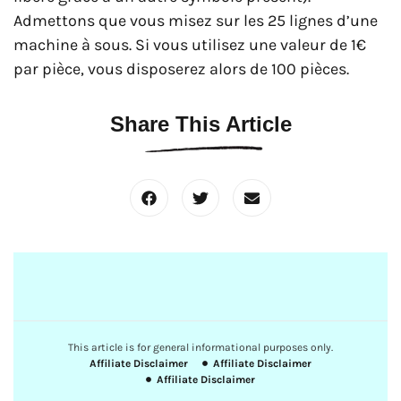
Admettons que vous misez sur les 25 lignes d’une
machine à sous. Si vous utilisez une valeur de 1€
par pièce, vous disposerez alors de 100 pièces.
Share This Article
This article is for general informational purposes only.
Affiliate Disclaimer
Affiliate Disclaimer
Affiliate Disclaimer