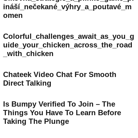
Ináší_nečekané_výhry_a_poutavé_m
Omen
Colorful_challenges_await_as_you_g
Uide_your_chicken_across_the_road
_with_chicken
Chateek Video Chat For Smooth
Direct Talking
Is Bumpy Verified To Join – The
Things You Have To Learn Before
Taking The Plunge