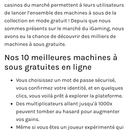
casinos du marché permettent à leurs utilisateurs
de lancer l’ensemble des machines à sous de la
collection en mode gratuit ! Depuis que nous
sommes présents sur le marché du iGaming, nous
avons eu la chance de découvrir des milliers de
machines à sous gratuite.
Nos 10 meilleures machines à
sous gratuites en ligne
Vous choisissez un mot de passe sécurisé,
vous confirmez votre identité, et en quelques
clics, vous voilà prêt à explorer la plateforme.
Des multiplicateurs allant jusqu’à 1000x
peuvent tomber au hasard pour augmenter
vos gains.
Même si vous êtes un joueur expérimenté qui