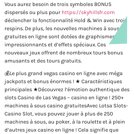
Vous aurez besoin de trois symboles BONUS
dispersés ou plus pour
https://skyhillsfr.com
déclencher la fonctionnalité Hold & Win avec trois
respins. De plus, les nouvelles machines à sous
gratuites en ligne sont dotées de graphismes
impressionnants et d’effets spéciaux. Ces
nouveaux jeux offrent de nombreux tours bonus
amusants et des tours gratuits.
💰Le plus grand vegas casino en ligne avec méga
jackpots et bonus énormes ! ★ Caractéristiques
principales ★Découvrez l’émotion authentique des
slots Casino de Las Vegas – casino en ligne ! 250+
machines à sous casino gratuitesAvec Lotsa Slots-
Casino Slot, vous pouvez jouer à plus de 250
machines à sous, au poker, à la roulette et à plein
d’autres jeux casino en ligne ! Cela signifie que