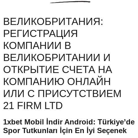
ВЕЛИКОБРИТАНИЯ:
РЕГИСТРАЦИЯ
КОМПАНИИ В
ВЕЛИКОБРИТАНИИ И
ОТКРЫТИЕ СЧЕТА НА
КОМПАНИЮ ОНЛАЙН
ИЛИ С ПРИСУТСТВИЕМ
21 FIRM LTD
1xbet Mobil İndir Android: Türkiye’de
Spor Tutkunları İçin En İyi Seçenek