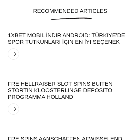
RECOMMENDED ARTICLES
1XBET MOBIL İNDIR ANDROID: TÜRKIYE’DE
SPOR TUTKUNLARI İÇIN EN İYI SEÇENEK
FRE HELLRAISER SLOT SPINS BUITEN
STORTIN KLOOSTERLINGE DEPOSITO
PROGRAMMA HOLLAND
FRE SPINS AANSCHAFFEN AFWISSELEND