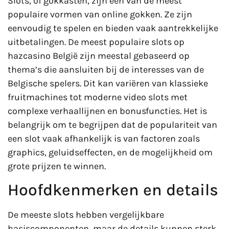
Slots, of gokkasten, zijn een van de meest
populaire vormen van online gokken. Ze zijn
eenvoudig te spelen en bieden vaak aantrekkelijke
uitbetalingen. De meest populaire slots op
hazcasino België zijn meestal gebaseerd op
thema’s die aansluiten bij de interesses van de
Belgische spelers. Dit kan variëren van klassieke
fruitmachines tot moderne video slots met
complexe verhaallijnen en bonusfuncties. Het is
belangrijk om te begrijpen dat de populariteit van
een slot vaak afhankelijk is van factoren zoals
graphics, geluidseffecten, en de mogelijkheid om
grote prijzen te winnen.
Hoofdkenmerken en details
De meeste slots hebben vergelijkbare
basiscomponenten, maar de details kunnen sterk