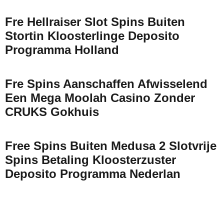
Fre Hellraiser Slot Spins Buiten
Stortin Kloosterlinge Deposito
Programma Holland
Fre Spins Aanschaffen Afwisselend
Een Mega Moolah Casino Zonder
CRUKS Gokhuis
Free Spins Buiten Medusa 2 Slotvrije
Spins Betaling Kloosterzuster
Deposito Programma Nederlan