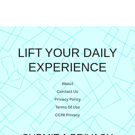
LIFT YOUR DAILY
EXPERIENCE
About
Contact Us
Privacy Policy
Terms Of Use
CCPA Privacy