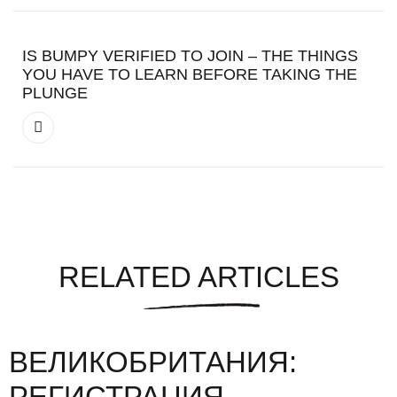
IS BUMPY VERIFIED TO JOIN – THE THINGS
YOU HAVE TO LEARN BEFORE TAKING THE
PLUNGE
RELATED ARTICLES
ВЕЛИКОБРИТАНИЯ:
РЕГИСТРАЦИЯ