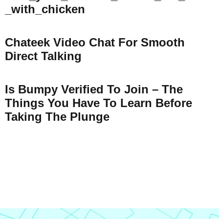
_with_chicken
Chateek Video Chat For Smooth
Direct Talking
Is Bumpy Verified To Join – The
Things You Have To Learn Before
Taking The Plunge