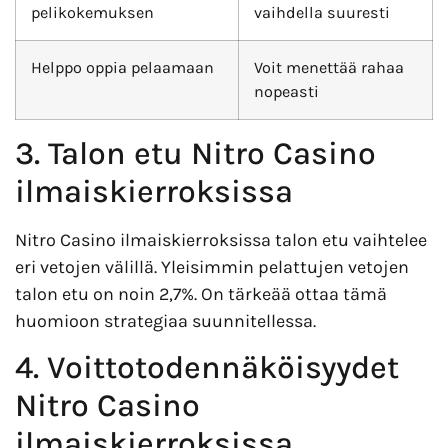
pelikokemuksen
vaihdella suuresti
Helppo oppia pelaamaan
Voit menettää rahaa
nopeasti
3. Talon etu Nitro Casino
ilmaiskierroksissa
Nitro Casino ilmaiskierroksissa talon etu vaihtelee
eri vetojen välillä. Yleisimmin pelattujen vetojen
talon etu on noin 2,7%. On tärkeää ottaa tämä
huomioon strategiaa suunnitellessa.
4. Voittotodennäköisyydet
Nitro Casino
ilmaiskierroksissa