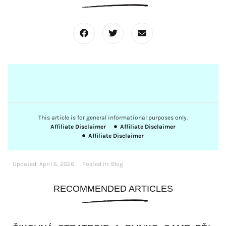
This article is for general informational purposes only.
Affiliate Disclaimer
Affiliate Disclaimer
Affiliate Disclaimer
Updated:
April 6, 2026
Posted In:
Blog
RECOMMENDED ARTICLES