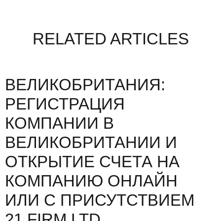
RELATED ARTICLES
ВЕЛИКОБРИТАНИЯ:
РЕГИСТРАЦИЯ
КОМПАНИИ В
ВЕЛИКОБРИТАНИИ И
ОТКРЫТИЕ СЧЕТА НА
КОМПАНИЮ ОНЛАЙН
ИЛИ С ПРИСУТСТВИЕМ
21 FIRM LTD