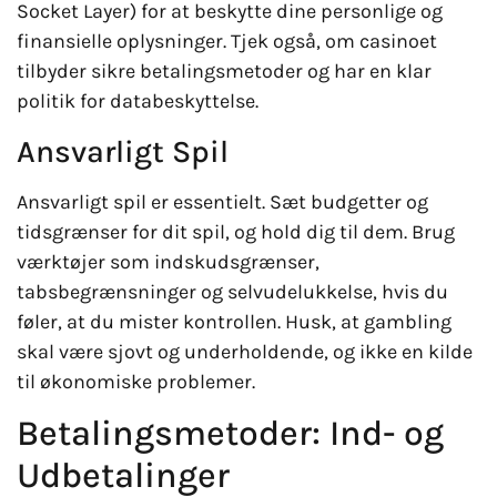
Socket Layer) for at beskytte dine personlige og
finansielle oplysninger. Tjek også, om casinoet
tilbyder sikre betalingsmetoder og har en klar
politik for databeskyttelse.
Ansvarligt Spil
Ansvarligt spil er essentielt. Sæt budgetter og
tidsgrænser for dit spil, og hold dig til dem. Brug
værktøjer som indskudsgrænser,
tabsbegrænsninger og selvudelukkelse, hvis du
føler, at du mister kontrollen. Husk, at gambling
skal være sjovt og underholdende, og ikke en kilde
til økonomiske problemer.
Betalingsmetoder: Ind- og
Udbetalinger