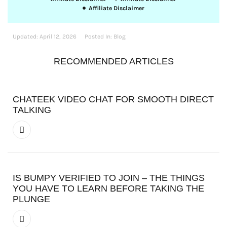
Affiliate Disclaimer
Updated:
April 12, 2026
Posted In:
Blog
RECOMMENDED ARTICLES
CHATEEK VIDEO CHAT FOR SMOOTH DIRECT
TALKING
IS BUMPY VERIFIED TO JOIN – THE THINGS
YOU HAVE TO LEARN BEFORE TAKING THE
PLUNGE