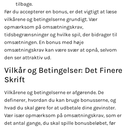
tilbage.
Før du accepterer en bonus, er det vigtigt at læse
vilkårene og betingelserne grundigt. Vær
opmærksom på omsætningskrav,
tidsbegrænsninger og hvilke spil, der bidrager til
omsætningen. En bonus med høje
omsætningskrav kan være svær at opnå, selvom
den ser attraktiv ud.
Vilkår og Betingelser: Det Finere
Skrift
Vilkårene og betingelserne er afgørende. De
definerer, hvordan du kan bruge bonusserne, og
hvad du skal gøre for at udbetale dine gevinster.
Vær især opmærksom på omsætningskrav, som er
det antal gange, du skal spille bonusbeløbet, før