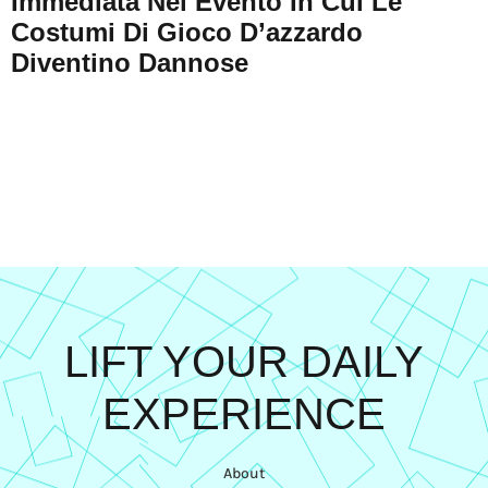
Immediata Nel Evento In Cui Le
Costumi Di Gioco D’azzardo
Diventino Dannose
LIFT YOUR DAILY
EXPERIENCE
About