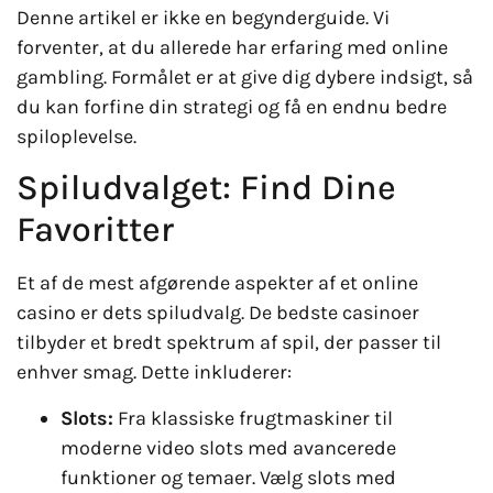
Denne artikel er ikke en begynderguide. Vi
forventer, at du allerede har erfaring med online
gambling. Formålet er at give dig dybere indsigt, så
du kan forfine din strategi og få en endnu bedre
spiloplevelse.
Spiludvalget: Find Dine
Favoritter
Et af de mest afgørende aspekter af et online
casino er dets spiludvalg. De bedste casinoer
tilbyder et bredt spektrum af spil, der passer til
enhver smag. Dette inkluderer:
Slots:
Fra klassiske frugtmaskiner til
moderne video slots med avancerede
funktioner og temaer. Vælg slots med