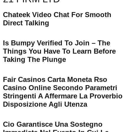
Chateek Video Chat For Smooth
Direct Talking
Is Bumpy Verified To Join – The
Things You Have To Learn Before
Taking The Plunge
Fair Casinos Carta Moneta Rso
Casino Online Secondo Parametri
Stringenti A Affermare La Proverbio
Disposizione Agli Utenza
Cio Garantisce Una Sostegno