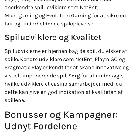
anerkendte spiludviklere som NetEnt,
Microgaming og Evolution Gaming for at sikre en
fair og underholdende spiloplevelse.
Spiludviklere og Kvalitet
Spiludviklerne er hjernen bag de spil, du elsker at
spille. Kendte udviklere som NetEnt, Play’n GO og
Pragmatic Play er kendt for at skabe innovative og
visuelt imponerende spil. Sørg for at undersøge,
hvilke udviklere et casino samarbejder med, da
dette kan give en god indikation af kvaliteten af
spillene.
Bonusser og Kampagner:
Udnyt Fordelene