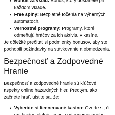
Bonus za vklad:
Bonus, ktorý dostanete pri
každom vklade.
Free spiny:
Bezplatné točenia na výherných
automatoch.
Vernostné programy:
Programy, ktoré
odmeňujú hráčov za ich aktivitu v kasíne.
Je dôležité prečítať si podmienky bonusov, aby ste
pochopili požiadavky na stávkovanie a obmedzenia.
Bezpečnosť a Zodpovedné
Hranie
Bezpečnosť a zodpovedné hranie sú kľúčové
aspekty online hazardných hier. Predtým, ako
začnete hrať, uistite sa, že:
Vyberáte si licencované kasíno:
Overte si, či
má kasíno platnú licenciu od renomovaného