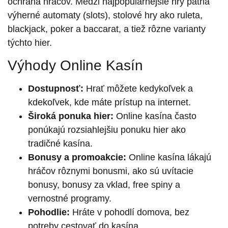
ochrana hráčov. Medzi najpopulárnejšie hry patria
výherné automaty (slots), stolové hry ako ruleta,
blackjack, poker a baccarat, a tiež rôzne varianty
týchto hier.
Výhody Online Kasín
Dostupnosť:
Hrať môžete kedykoľvek a
kdekoľvek, kde máte prístup na internet.
Široká ponuka hier:
Online kasína často
ponúkajú rozsiahlejšiu ponuku hier ako
tradičné kasína.
Bonusy a promoakcie:
Online kasína lákajú
hráčov rôznymi bonusmi, ako sú uvítacie
bonusy, bonusy za vklad, free spiny a
vernostné programy.
Pohodlie:
Hráte v pohodlí domova, bez
potreby cestovať do kasína.