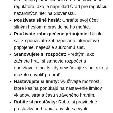
regulátora, ako je napríklad Úrad pre reguláciu
hazardných hier na Slovensku.
Používate silné heslá:
Chráňte svoj účet
silným heslom a pravidelne ho meňte.
Používate zabezpečené pripojenie:
Uistite
sa, že používate zabezpečené internetové
pripojenie, najlepšie súkromnú sieť.
Stanovujete si rozpočet:
Predtým, ako
začnete hrať, si stanovte rozpočet a
dodržiavajte ho. Nikdy nevsádzajte viac, ako si
môžete dovoliť prehrať.
Nastavujete si limity:
Využívajte možnosti,
ktoré kasína ponúkajú na nastavenie limitov
vkladov, strát a času stráveného hraním.
Robíte si prestávky:
Robte si pravidelné
prestávky od hrania, aby ste sa vyhli