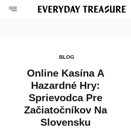
BLOG
Online Kasína A
Hazardné Hry:
Sprievodca Pre
Začiatočníkov Na
Slovensku