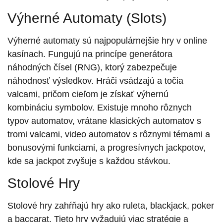
Výherné Automaty (Slots)
Výherné automaty sú najpopulárnejšie hry v online
kasínach. Fungujú na princípe generátora
náhodných čísel (RNG), ktorý zabezpečuje
náhodnosť výsledkov. Hráči vsádzajú a točia
valcami, pričom cieľom je získať výhernú
kombináciu symbolov. Existuje mnoho rôznych
typov automatov, vrátane klasických automatov s
tromi valcami, video automatov s rôznymi témami a
bonusovými funkciami, a progresívnych jackpotov,
kde sa jackpot zvyšuje s každou stávkou.
Stolové Hry
Stolové hry zahŕňajú hry ako ruleta, blackjack, poker
a baccarat. Tieto hry vyžadujú viac stratégie a