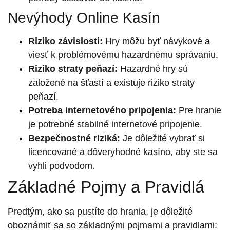
Nevýhody Online Kasín
Riziko závislosti:
Hry môžu byť návykové a
viesť k problémovému hazardnému správaniu.
Riziko straty peňazí:
Hazardné hry sú
založené na šťastí a existuje riziko straty
peňazí.
Potreba internetového pripojenia:
Pre hranie
je potrebné stabilné internetové pripojenie.
Bezpečnostné riziká:
Je dôležité vybrať si
licencované a dôveryhodné kasíno, aby ste sa
vyhli podvodom.
Základné Pojmy a Pravidlá
Predtým, ako sa pustíte do hrania, je dôležité
oboznámiť sa so základnými pojmami a pravidlami: