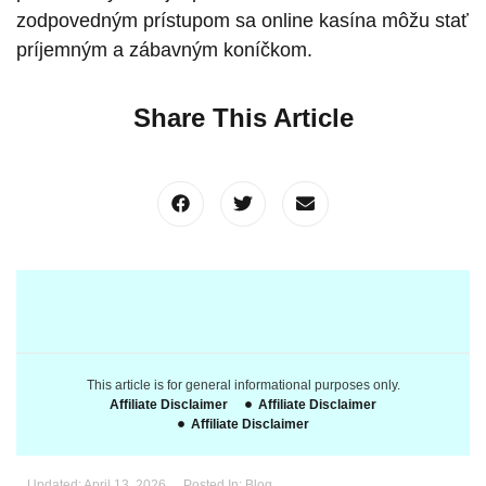
zodpovedným prístupom sa online kasína môžu stať
príjemným a zábavným koníčkom.
Share This Article
This article is for general informational purposes only.
Affiliate Disclaimer
Affiliate Disclaimer
Affiliate Disclaimer
Updated:
April 13, 2026
Posted In:
Blog