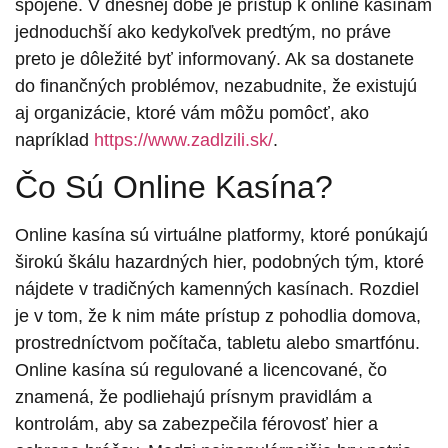
spojené. V dnešnej dobe je prístup k online kasínam
jednoduchší ako kedykoľvek predtým, no práve
preto je dôležité byť informovaný. Ak sa dostanete
do finančných problémov, nezabudnite, že existujú
aj organizácie, ktoré vám môžu pomôcť, ako
napríklad
https://www.zadlzili.sk/
.
Čo Sú Online Kasína?
Online kasína sú virtuálne platformy, ktoré ponúkajú
širokú škálu hazardných hier, podobných tým, ktoré
nájdete v tradičných kamenných kasínach. Rozdiel
je v tom, že k nim máte prístup z pohodlia domova,
prostredníctvom počítača, tabletu alebo smartfónu.
Online kasína sú regulované a licencované, čo
znamená, že podliehajú prísnym pravidlám a
kontrolám, aby sa zabezpečila férovosť hier a