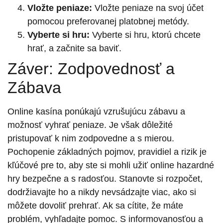
Vložte peniaze:
Vložte peniaze na svoj účet
pomocou preferovanej platobnej metódy.
Vyberte si hru:
Vyberte si hru, ktorú chcete
hrať, a začnite sa baviť.
Záver: Zodpovednosť a
Zábava
Online kasína ponúkajú vzrušujúcu zábavu a
možnosť vyhrať peniaze. Je však dôležité
pristupovať k nim zodpovedne a s mierou.
Pochopenie základných pojmov, pravidiel a rizik je
kľúčové pre to, aby ste si mohli užiť online hazardné
hry bezpečne a s radosťou. Stanovte si rozpočet,
dodržiavajte ho a nikdy nevsádzajte viac, ako si
môžete dovoliť prehrať. Ak sa cítite, že máte
problém, vyhľadajte pomoc. S informovanosťou a