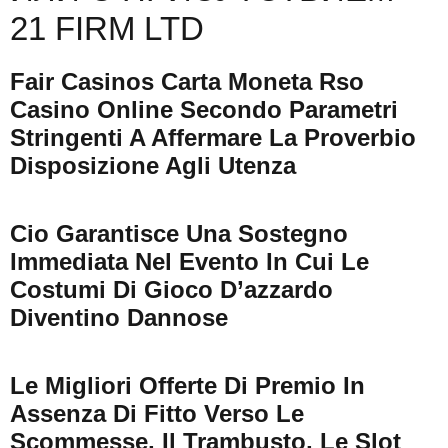
21 FIRM LTD
Fair Casinos Carta Moneta Rso
Casino Online Secondo Parametri
Stringenti A Affermare La Proverbio
Disposizione Agli Utenza
Cio Garantisce Una Sostegno
Immediata Nel Evento In Cui Le
Costumi Di Gioco D’azzardo
Diventino Dannose
Le Migliori Offerte Di Premio In
Assenza Di Fitto Verso Le
Scommesse, Il Trambusto, Le Slot