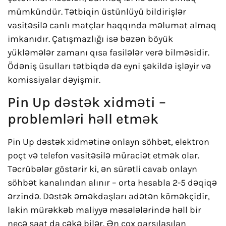
mümkündür. Tətbiqin üstünlüyü bildirişlər
vasitəsilə canlı matçlar haqqında məlumat almaq
imkanıdır. Çatışmazlığı isə bəzən böyük
yükləmələr zamanı qısa fasilələr verə bilməsidir.
Ödəniş üsulları tətbiqdə də eyni şəkildə işləyir və
komissiyalar dəyişmir.
Pin Up dəstək xidməti –
problemləri həll etmək
Pin Up dəstək xidmətinə onlayn söhbət, elektron
poçt və telefon vasitəsilə müraciət etmək olar.
Təcrübələr göstərir ki, ən sürətli cavab onlayn
söhbət kanalından alınır – orta hesabla 2-5 dəqiqə
ərzində. Dəstək əməkdaşları adətən köməkçidir,
lakin mürəkkəb maliyyə məsələlərində həll bir
neçə saat da çəkə bilər. Ən çox qarşılaşılan