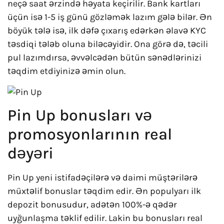
neçə saat ərzində həyata keçirilir. Bank kartları
üçün isə 1-5 iş günü gözləmək lazım gələ bilər. Ən
böyük tələ isə, ilk dəfə çıxarış edərkən əlavə KYC
təsdiqi tələb oluna biləcəyidir. Ona görə də, təcili
pul lazımdırsa, əvvəlcədən bütün sənədlərinizi
təqdim etdiyinizə əmin olun.
Pin Up bonusları və
promosyonlarının real
dəyəri
Pin Up yeni istifadəçilərə və daimi müştərilərə
müxtəlif bonuslar təqdim edir. Ən populyarı ilk
depozit bonusudur, adətən 100%-ə qədər
uyğunlaşma təklif edilir. Lakin bu bonusları real