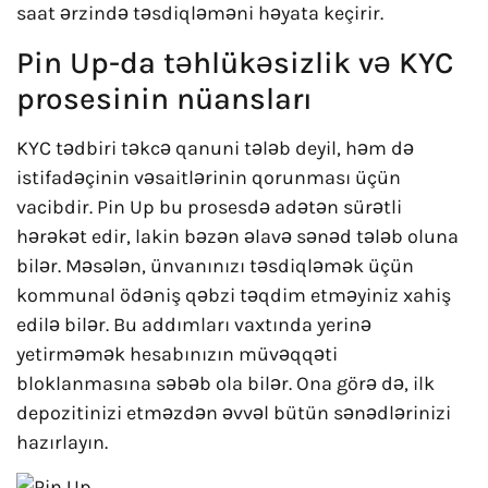
saat ərzində təsdiqləməni həyata keçirir.
Pin Up-da təhlükəsizlik və KYC
prosesinin nüansları
KYC tədbiri təkcə qanuni tələb deyil, həm də
istifadəçinin vəsaitlərinin qorunması üçün
vacibdir. Pin Up bu prosesdə adətən sürətli
hərəkət edir, lakin bəzən əlavə sənəd tələb oluna
bilər. Məsələn, ünvanınızı təsdiqləmək üçün
kommunal ödəniş qəbzi təqdim etməyiniz xahiş
edilə bilər. Bu addımları vaxtında yerinə
yetirməmək hesabınızın müvəqqəti
bloklanmasına səbəb ola bilər. Ona görə də, ilk
depozitinizi etməzdən əvvəl bütün sənədlərinizi
hazırlayın.