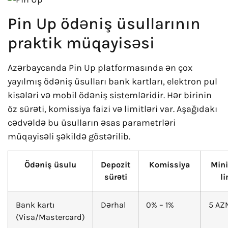
Pin Up ödəniş üsullarının
praktik müqayisəsi
Azərbaycanda Pin Up platformasında ən çox
yayılmış ödəniş üsulları bank kartları, elektron pul
kisələri və mobil ödəniş sistemləridir. Hər birinin
öz sürəti, komissiya faizi və limitləri var. Aşağıdakı
cədvəldə bu üsulların əsas parametrləri
müqayisəli şəkildə göstərilib.
Ödəniş üsulu
Depozit
Komissiya
Min
sürəti
li
Bank kartı
Dərhal
0% – 1%
5 AZ
(Visa/Mastercard)