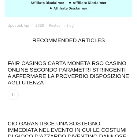
Affiliate Disclaimer
Affiliate Disclaimer
Affiliate Disclaimer
Updated:
April 1, 2026
Posted In:
Blog
RECOMMENDED ARTICLES
FAIR CASINOS CARTA MONETA RSO CASINO
ONLINE SECONDO PARAMETRI STRINGENTI
A AFFERMARE LA PROVERBIO DISPOSIZIONE
AGLI UTENZA
CIO GARANTISCE UNA SOSTEGNO
IMMEDIATA NEL EVENTO IN CUI LE COSTUMI
DI GIOCO D’AZZARDO DIVENTINO DANNOSE