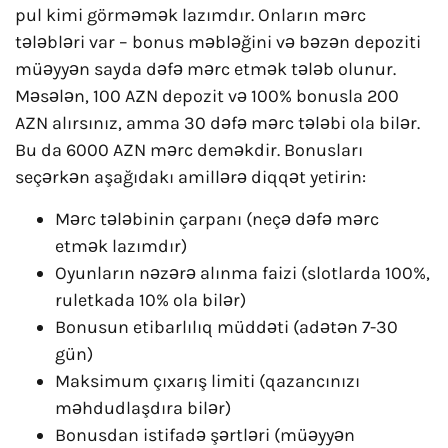
pul kimi görməmək lazımdır. Onların mərc
tələbləri var – bonus məbləğini və bəzən depoziti
müəyyən sayda dəfə mərc etmək tələb olunur.
Məsələn, 100 AZN depozit və 100% bonusla 200
AZN alırsınız, amma 30 dəfə mərc tələbi ola bilər.
Bu da 6000 AZN mərc deməkdir. Bonusları
seçərkən aşağıdakı amillərə diqqət yetirin:
Mərc tələbinin çarpanı (neçə dəfə mərc
etmək lazımdır)
Oyunların nəzərə alınma faizi (slotlarda 100%,
ruletkada 10% ola bilər)
Bonusun etibarlılıq müddəti (adətən 7-30
gün)
Maksimum çıxarış limiti (qazancınızı
məhdudlaşdıra bilər)
Bonusdan istifadə şərtləri (müəyyən