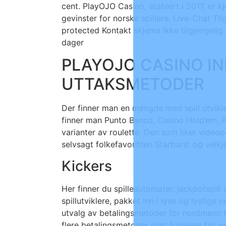
cent. PlayOJO Casino, etablert i 2017, er kj
gevinster for norske spillere. Live-Chat Til
protected Kontakt skjema Ikke tilgjengelig
dager
PLAYOJO CASINO I
UTTAKSMETODER
Der finner man en mengde med spill utvikle
finner man Punto Banco, Casino Hold’em,
varianter av roulette. Den som liker video
selvsagt folkefavoritten Starburst og velk
Kickers
Her finner du spilleautomater, jackpotspill
spillutviklere, pakket inn i lyse og lystige n
utvalg av betalingsmetoder for nordmenn tr
flere betalingsmetoder som fungerer for oss