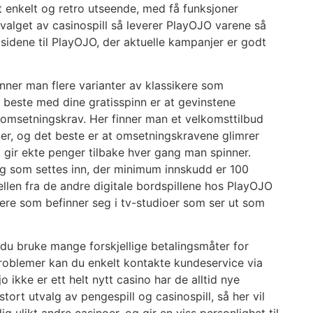
t enkelt og retro utseende, med få funksjoner
valget av casinospill så leverer PlayOJO varene så
tsidene til PlayOJO, der aktuelle kampanjer er godt
inner man flere varianter av klassikere som
t beste med dine gratisspinn er at gevinstene
e omsetningskrav. Her finner man et velkomsttilbud
jer, og det beste er at omsetningskravene glimrer
 gir ekte penger tilbake hver gang man spinner.
ing som settes inn, der minimum innskudd er 100
ellen fra de andre digitale bordspillene hos PlayOJO
ealere som befinner seg i tv-studioer som ser ut som
 du bruke mange forskjellige betalingsmåter for
roblemer kan du enkelt kontakte kundeservice via
o ikke er ett helt nytt casino har de alltid nye
tort utvalg av pengespill og casinospill, så her vil