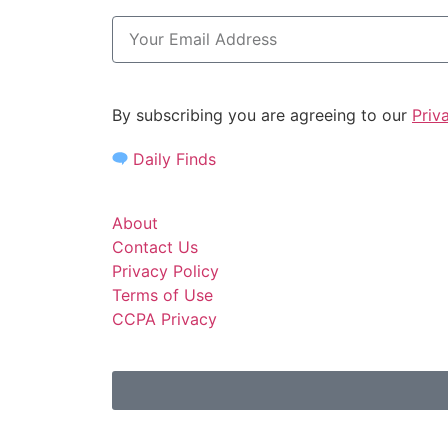
By subscribing you are agreeing to our
Priv
Daily Finds
About
Contact Us
Privacy Policy
Terms of Use
CCPA Privacy