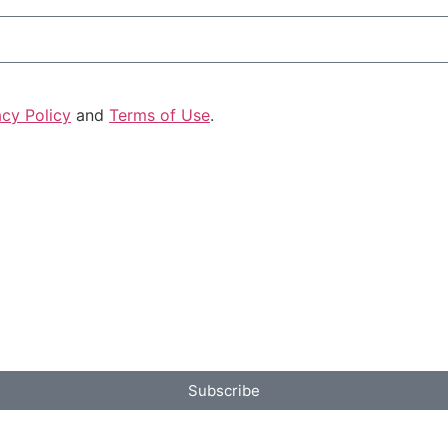
acy Policy
and
Terms of Use
.
Subscribe