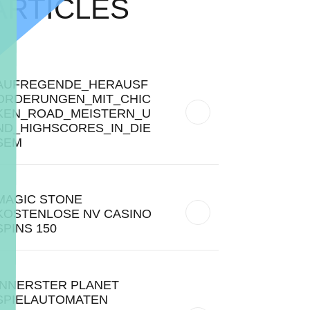
ARTICLES
AUFREGENDE_HERAUSF
ORDERUNGEN_MIT_CHIC
KEN_ROAD_MEISTERN_U
ND_HIGHSCORES_IN_DIE
SEM
MAGIC STONE
KOSTENLOSE NV CASINO
SPINS 150
INNERSTER PLANET
SPIELAUTOMATEN