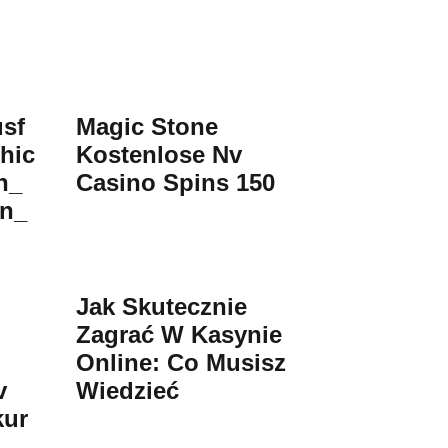
sf
Magic Stone
hic
Kostenlose Nv
n_
Casino Spins 150
in_
Jak Skutecznie
Zagrać W Kasynie
Online: Co Musisz
v
Wiedzieć
kur