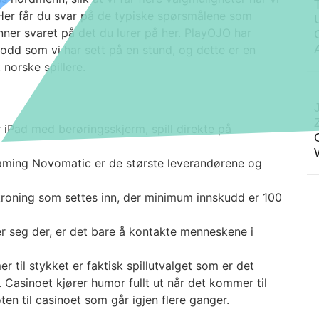
 Her får du svar på de typiske spørsmålene som
finner svaret på det du lurer på her. PlayOJO har
odd som vi har sett på en stund, og dette er en
norske spillere.
r iPad med berøringsskjerm, spill direkte på
aming Novomatic er de største leverandørene og
tikroning som settes inn, der minimum innskudd er 100
r seg der, er det bare å kontakte menneskene i
 til stykket er faktisk spillutvalget som er det
. Casinoet kjører humor fullt ut når det kommer til
en til casinoet som går igjen flere ganger.