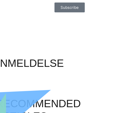
Subscribe
 ANMELDELSE
RECOMMENDED