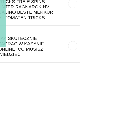
TRICKS FREIE SPINS
UNTER RAGNAROK NV
CASINO BESTE MERKUR
AUTOMATEN TRICKS
JAK SKUTECZNIE
ZAGRAĆ W KASYNIE
ONLINE: CO MUSISZ
WIEDZIEĆ