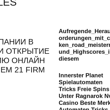
LES
Aufregende_Herau
Orderungen_mit_c
ПАНИИ В
Ken_road_meister
И ОТКРЫТИЕ
Und_Highscores_
Diesem
ИЮ ОНЛАЙН
ЕМ 21 FIRM
Innerster Planet
Spielautomaten
Tricks Freie Spins
Unter Ragnarok N
Casino Beste Mer
Automaten Tricks