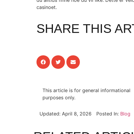
du alltids finne noe du vil like. Dette er vel
casinoet.
SHARE THIS AR
This article is for general informational
purposes only.
Updated:
April 8, 2026
Posted In:
Blog