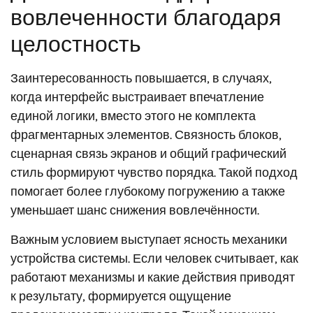
вовлеченности благодаря
целостность
Заинтересованность повышается, в случаях,
когда интерфейс выстраивает впечатление
единой логики, вместо этого не комплекта
фрагментарных элементов. Связность блоков,
сценарная связь экранов и общий графический
стиль формируют чувство порядка. Такой подход
помогает более глубокому погружению а также
уменьшает шанс снижения вовлечённости.
Важным условием выступает ясность механики
устройства системы. Если человек считывает, как
работают механизмы и какие действия приводят
к результату, формируется ощущение