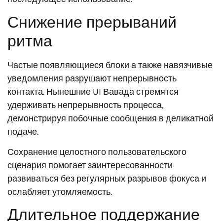
Снижение прерываний
ритма
Частые появляющиеся блоки а также навязчивые
уведомления разрушают непрерывность
контакта. Нынешние UI Вавада стремятся
удерживать непрерывность процесса,
демонстрируя побочные сообщения в деликатной
подаче.
Сохранение целостного пользовательского
сценария помогает заинтересованности
развиваться без регулярных разрывов фокуса и
ослабляет утомляемость.
Длительное поддержание