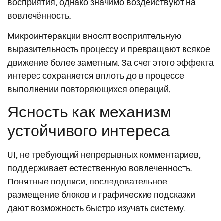
восприятия, однако значимо воздействуют на
вовлечённость.
Микроинтеракции вносят восприятельную
выразительность процессу и превращают всякое
движение более заметным. За счет этого эффекта
интерес сохраняется вплоть до в процессе
выполнении повторяющихся операций.
Ясность как механизм
устойчивого интереса
UI, не требующий непрерывных комментариев,
поддерживает естественную вовлеченность.
Понятные подписи, последовательное
размещение блоков и графические подсказки
дают возможность быстро изучать систему.