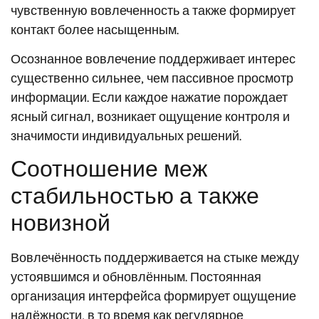
чувственную вовлеченность а также формирует
контакт более насыщенным.
Осознанное вовлечение поддерживает интерес
существенно сильнее, чем пассивное просмотр
информации. Если каждое нажатие порождает
ясный сигнал, возникает ощущение контроля и
значимости индивидуальных решений.
Соотношение меж
стабильностью а также
новизной
Вовлечённость поддерживается на стыке между
устоявшимся и обновлённым. Постоянная
организация интерфейса формирует ощущение
надёжности, в то время как регулярное