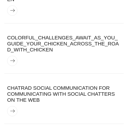
COLORFUL_CHALLENGES_AWAIT_AS_YOU_
GUIDE_YOUR_CHICKEN_ACROSS_THE_ROA
D_WITH_CHICKEN
CHATRAD SOCIAL COMMUNICATION FOR
COMMUNICATING WITH SOCIAL CHATTERS
ON THE WEB