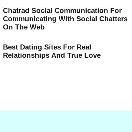
Chatrad Social Communication For
Communicating With Social Chatters
On The Web
Best Dating Sites For Real
Relationships And True Love