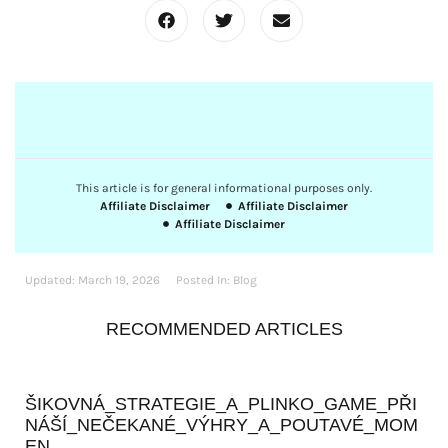
This article is for general informational purposes only.
Affiliate Disclaimer
Affiliate Disclaimer
Affiliate Disclaimer
Updated:
March 19, 2026
Posted In:
Blog
RECOMMENDED ARTICLES
ŠIKOVNÁ_STRATEGIE_A_PLINKO_GAME_PŘI
NÁŠÍ_NEČEKANÉ_VÝHRY_A_POUTAVÉ_MOM
EN