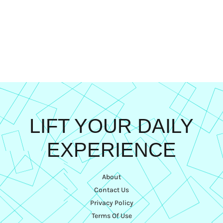
LIFT YOUR DAILY
EXPERIENCE
About
Contact Us
Privacy Policy
Terms Of Use