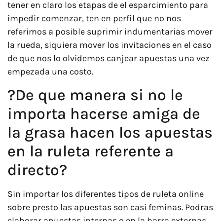
tener en claro los etapas de el esparcimiento para
impedir comenzar, ten en perfil que no nos
referimos a posible suprimir indumentarias mover
la rueda, siquiera mover los invitaciones en el caso
de que nos lo olvidemos canjear apuestas una vez
empezada una costo.
?De que manera si no le
importa hacerse amiga de
la grasa hacen los apuestas
en la ruleta referente a
directo?
Sin importar los diferentes tipos de ruleta online
sobre presto las apuestas son casi feminas. Podras
elaborar apuestas internas o en la barra externas