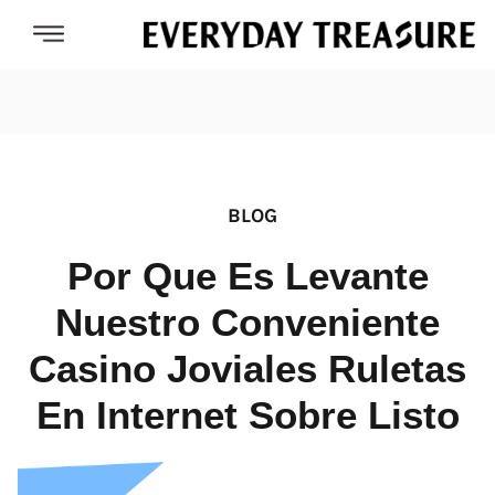
BLOG
Por Que Es Levante
Nuestro Conveniente
Casino Joviales Ruletas
En Internet Sobre Listo