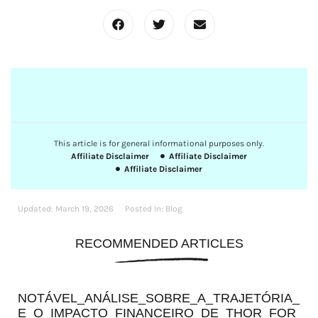
This article is for general informational purposes only.
Affiliate Disclaimer
Affiliate Disclaimer
Affiliate Disclaimer
Updated:
March 19, 2026
Posted In:
Blog
RECOMMENDED ARTICLES
NOTÁVEL_ANÁLISE_SOBRE_A_TRAJETÓRIA_
E_O_IMPACTO_FINANCEIRO_DE_THOR_FOR