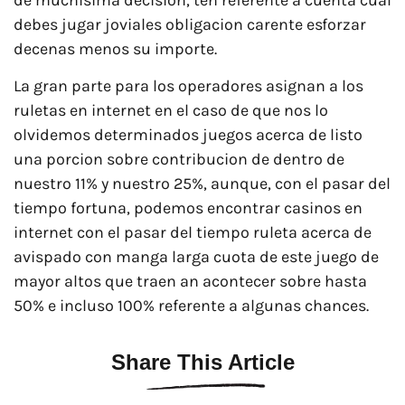
de muchisima decision, ten referente a cuenta cual
debes jugar joviales obligacion carente esforzar
decenas menos su importe.
La gran parte para los operadores asignan a los
ruletas en internet en el caso de que nos lo
olvidemos determinados juegos acerca de listo
una porcion sobre contribucion de dentro de
nuestro 11% y nuestro 25%, aunque, con el pasar del
tiempo fortuna, podemos encontrar casinos en
internet con el pasar del tiempo ruleta acerca de
avispado con manga larga cuota de este juego de
mayor altos que traen an acontecer sobre hasta
50% e incluso 100% referente a algunas chances.
Share This Article