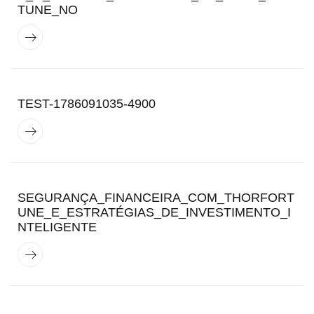
TUNE_NO
TEST-1786091035-4900
SEGURANÇA_FINANCEIRA_COM_THORFORT
UNE_E_ESTRATÉGIAS_DE_INVESTIMENTO_I
NTELIGENTE