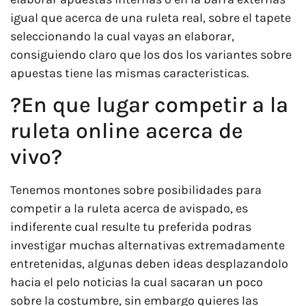
igual que acerca de una ruleta real, sobre el tapete
seleccionando la cual vayas an elaborar,
consiguiendo claro que los dos los variantes sobre
apuestas tiene las mismas caracteristicas.
?En que lugar competir a la
ruleta online acerca de
vivo?
Tenemos montones sobre posibilidades para
competir a la ruleta acerca de avispado, es
indiferente cual resulte tu preferida podras
investigar muchas alternativas extremadamente
entretenidas, algunas deben ideas desplazandolo
hacia el pelo noticias la cual sacaran un poco
sobre la costumbre, sin embargo quieres las