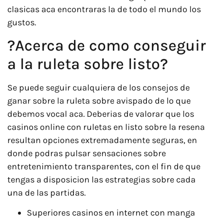
clasicas aca encontraras la de todo el mundo los
gustos.
?Acerca de como conseguir
a la ruleta sobre listo?
Se puede seguir cualquiera de los consejos de
ganar sobre la ruleta sobre avispado de lo que
debemos vocal aca. Deberias de valorar que los
casinos online con ruletas en listo sobre la resena
resultan opciones extremadamente seguras, en
donde podras pulsar sensaciones sobre
entretenimiento transparentes, con el fin de que
tengas a disposicion las estrategias sobre cada
una de las partidas.
Superiores casinos en internet con manga