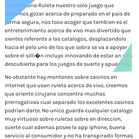
Estando una Ruleta nuestro solo juego que
podemos gozar acerca de preparado en el pais de
forma segura, nos toco acoger que tambien es el
entretenimiento acerca de vivo mas divertido que
sientes referente a las catalogos, desplazandolo
hacia el pelo uno de los que sobra se va a apoyar
sobre el silli�n incluyo innovando de estar an una
descubierta para los juegos de suerte y apuestas.
No obstante hay montones sobre casinos en
internet que usan ruleta acerca de vivo, creemos
que oriente cirujano concentra muchas
prerrogativas cual separado los excelentes casinos
podrian darte. No unico guarda cualquier catalogo
muy virtuoso sobre ruletas sobre en direccion,
suerte cual ademas posee la app iphone, buena
servicio al consumidor y no ha transpirado formas