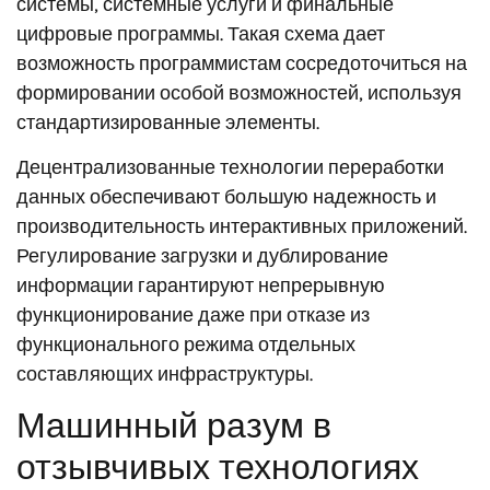
системы, системные услуги и финальные
цифровые программы. Такая схема дает
возможность программистам сосредоточиться на
формировании особой возможностей, используя
стандартизированные элементы.
Децентрализованные технологии переработки
данных обеспечивают большую надежность и
производительность интерактивных приложений.
Регулирование загрузки и дублирование
информации гарантируют непрерывную
функционирование даже при отказе из
функционального режима отдельных
составляющих инфраструктуры.
Машинный разум в
отзывчивых технологиях