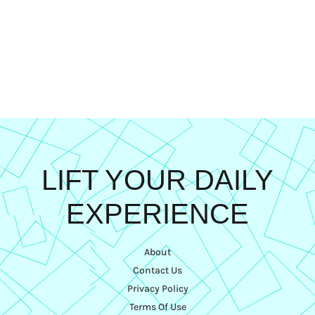
LIFT YOUR DAILY
EXPERIENCE
About
Contact Us
Privacy Policy
Terms Of Use