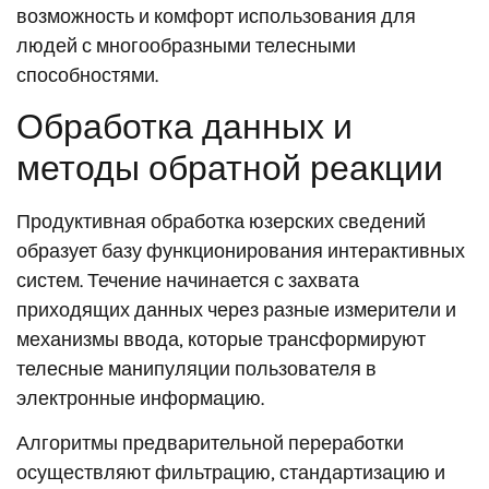
возможность и комфорт использования для
людей с многообразными телесными
способностями.
Обработка данных и
методы обратной реакции
Продуктивная обработка юзерских сведений
образует базу функционирования интерактивных
систем. Течение начинается с захвата
приходящих данных через разные измерители и
механизмы ввода, которые трансформируют
телесные манипуляции пользователя в
электронные информацию.
Алгоритмы предварительной переработки
осуществляют фильтрацию, стандартизацию и