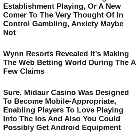
Establishment Playing, Or A New
Comer To The Very Thought Of In
Control Gambling, Anxiety Maybe
Not
Wynn Resorts Revealed It’s Making
The Web Betting World During The A
Few Claims
Sure, Midaur Casino Was Designed
To Become Mobile-Appropriate,
Enabling Players To Love Playing
Into The Ios And Also You Could
Possibly Get Android Equipment