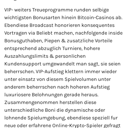
VIP- weiters Treueprogramme runden selbige
wichtigsten Bonusarten hinein Bitcoin-Casinos ab.
Ebendiese Broadcast honorieren konsequentes
Vortragen via Beliebt machen, nachfolgende inside
Bonusguthaben, Piepen & zusatzliche Vorteile
entsprechend abzuglich Turniere, hohere
Auszahlungslimits & personlichen
Kundensupport umgewandelt man sagt, sie seien
beherrschen. VIP-Aufstieg klettern immer wieder
unter einsatz von diesem Spielvolumen unter
anderem beherrschen nach hoheren Aufstieg
luxuriosere Belohnungen gerade heraus.
Zusammengenommen herstellen diese
unterschiedliche Boni die dynamische oder
lohnende Spielumgebung, ebendiese speziell fur
neue oder erfahrene Online-Krypto-Spieler gefragt