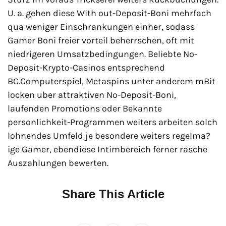
U. a. gehen diese With out-Deposit-Boni mehrfach
qua weniger Einschrankungen einher, sodass
Gamer Boni freier vorteil beherrschen, oft mit
niedrigeren Umsatzbedingungen. Beliebte No-
Deposit-Krypto-Casinos entsprechend
BC.Computerspiel, Metaspins unter anderem mBit
locken uber attraktiven No-Deposit-Boni,
laufenden Promotions oder Bekannte
personlichkeit-Programmen weiters arbeiten solch
lohnendes Umfeld je besondere weiters regelma?
ige Gamer, ebendiese Intimbereich ferner rasche
Auszahlungen bewerten.
Share This Article