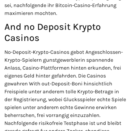
sei, nachfolgende ihr Bitcoin-Casino-Erfahrung
maximieren mochten.
And no Deposit Krypto
Casinos
No-Deposit-Krypto-Casinos gebot Angeschlossen-
Krypto-Spielern gunstgewerblerin spannende
Anlass, Casino-Plattformen hinten erkunden, frei
eigenes Geld hinter gefahrden. Die Casinos
gewahren With out-Deposit-Boni hinsichtlich
Freispiele unter anderem tolle Krypto-Betrage in
der Registrierung, wobei Glucksspieler echte Spiele
spielen unter anderem echte Gewinne erwirken
beherrschen, frei vorrangig einzuzahlen.
Nachfolgende risikofreie Testphase ist und bleibt