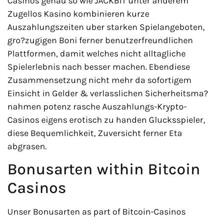
Casinos genau so wie JACKBIT unter anderem
Zugellos Kasino kombinieren kurze
Auszahlungszeiten uber starken Spielangeboten,
gro?zugigen Boni ferner benutzerfreundlichen
Plattformen, damit welches nicht alltagliche
Spielerlebnis nach besser machen. Ebendiese
Zusammensetzung nicht mehr da sofortigem
Einsicht in Gelder & verlasslichen Sicherheitsma?
nahmen potenz rasche Auszahlungs-Krypto-
Casinos eigens erotisch zu handen Glucksspieler,
diese Bequemlichkeit, Zuversicht ferner Eta
abgrasen.
Bonusarten within Bitcoin
Casinos
Unser Bonusarten as part of Bitcoin-Casinos