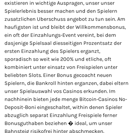
existieren in wichtige Auspragen, unser unser
Spielerlebnis besser machen und den Spielern
zusatzlichen Uberschuss angebot zu tun sein. Am
haufigsten ist und bleibt der Willkommensbonus,
ein oft der Einzahlungs-Event vereint, bei dem
dasjenige Spielsaal diesseitigen Prozentsatz der
ersten Einzahlung des Spielers erganzt,
sporadisch so weit wie 200% und etliche, oft
kombiniert unter einsatz von Freispielen unter
beliebten Slots. Einer Bonus gecoacht neuen
Spielern, die Bankroll hinten erganzen, dabei eltern
unser Spielauswahl vos Casinos erkunden. Im
nachhinein bieten jede menge Bitcoin-Casinos No-
Deposit-Boni eingeschaltet, within denen Spieler
abzuglich separat Einzahlung Freispiele ferner
Bonusguthaben beziehen � ideal, um unser
Bahnsteig risikofrei hinter abschmecken.