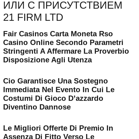
ИЛИ С ПРИСУТСТВИЕМ
21 FIRM LTD
Fair Casinos Carta Moneta Rso
Casino Online Secondo Parametri
Stringenti A Affermare La Proverbio
Disposizione Agli Utenza
Cio Garantisce Una Sostegno
Immediata Nel Evento In Cui Le
Costumi Di Gioco D’azzardo
Diventino Dannose
Le Migliori Offerte Di Premio In
Assenza Di Fitto Verso Le