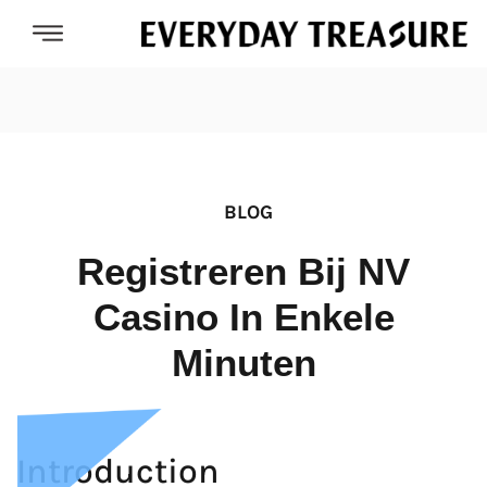
BLOG
Registreren Bij NV
Casino In Enkele
Minuten
Introduction