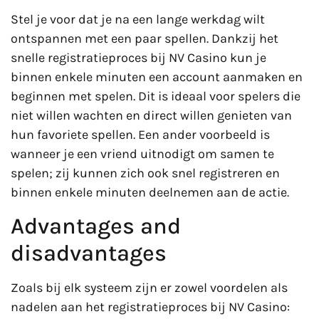
Stel je voor dat je na een lange werkdag wilt
ontspannen met een paar spellen. Dankzij het
snelle registratieproces bij NV Casino kun je
binnen enkele minuten een account aanmaken en
beginnen met spelen. Dit is ideaal voor spelers die
niet willen wachten en direct willen genieten van
hun favoriete spellen. Een ander voorbeeld is
wanneer je een vriend uitnodigt om samen te
spelen; zij kunnen zich ook snel registreren en
binnen enkele minuten deelnemen aan de actie.
Advantages and
disadvantages
Zoals bij elk systeem zijn er zowel voordelen als
nadelen aan het registratieproces bij NV Casino: