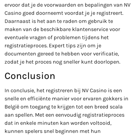
ervoor dat je de voorwaarden en bepalingen van NV
Casino goed doorneemt voordat je je registreert.
Daarnaast is het aan te raden om gebruik te
maken van de beschikbare klantenservice voor
eventuele vragen of problemen tijdens het
registratieproces. Expert tips zijn om je
documenten gereed te hebben voor verificatie,
zodat je het proces nog sneller kunt doorlopen.
Conclusion
In conclusie, het registreren bij NV Casino is een
snelle en efficiënte manier voor ervaren gokkers in
België om toegang te krijgen tot een breed scala
aan spellen. Met een eenvoudig registratieproces
dat in enkele minuten kan worden voltooid,
kunnen spelers snel beginnen met hun