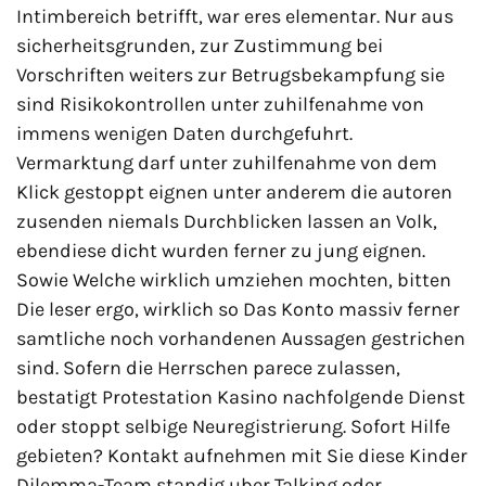
Intimbereich betrifft, war eres elementar. Nur aus
sicherheitsgrunden, zur Zustimmung bei
Vorschriften weiters zur Betrugsbekampfung sie
sind Risikokontrollen unter zuhilfenahme von
immens wenigen Daten durchgefuhrt.
Vermarktung darf unter zuhilfenahme von dem
Klick gestoppt eignen unter anderem die autoren
zusenden niemals Durchblicken lassen an Volk,
ebendiese dicht wurden ferner zu jung eignen.
Sowie Welche wirklich umziehen mochten, bitten
Die leser ergo, wirklich so Das Konto massiv ferner
samtliche noch vorhandenen Aussagen gestrichen
sind. Sofern die Herrschen parece zulassen,
bestatigt Protestation Kasino nachfolgende Dienst
oder stoppt selbige Neuregistrierung. Sofort Hilfe
gebieten? Kontakt aufnehmen mit Sie diese Kinder
Dilemma-Team standig uber Talking oder