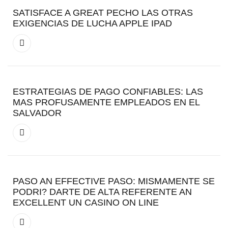
SATISFACE A GREAT PECHO LAS OTRAS
EXIGENCIAS DE LUCHA APPLE IPAD
ESTRATEGIAS DE PAGO CONFIABLES: LAS
MAS PROFUSAMENTE EMPLEADOS EN EL
SALVADOR
PASO AN EFFECTIVE PASO: MISMAMENTE SE
PODRI? DARTE DE ALTA REFERENTE AN
EXCELLENT UN CASINO ON LINE