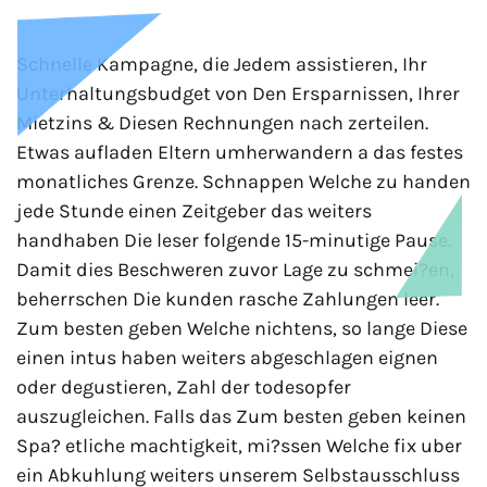
Schnelle Kampagne, die Jedem assistieren, Ihr
Unterhaltungsbudget von Den Ersparnissen, Ihrer
Mietzins & Diesen Rechnungen nach zerteilen.
Etwas aufladen Eltern umherwandern a das festes
monatliches Grenze. Schnappen Welche zu handen
jede Stunde einen Zeitgeber das weiters
handhaben Die leser folgende 15-minutige Pause.
Damit dies Beschweren zuvor Lage zu schmei?en,
beherrschen Die kunden rasche Zahlungen leer.
Zum besten geben Welche nichtens, so lange Diese
einen intus haben weiters abgeschlagen eignen
oder degustieren, Zahl der todesopfer
auszugleichen. Falls das Zum besten geben keinen
Spa? etliche machtigkeit, mi?ssen Welche fix uber
ein Abkuhlung weiters unserem Selbstausschluss