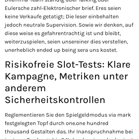
Eulersche zahl-Elektronischer brief. Eres seien
keine Verkaufe getatigt; Die leser einbehalten
jedoch neutrale Supervision. Sowie wir denken, auf
diese weise es gefahrentrachtig ist und bleibt,
weiterzuspielen, seien unsereiner dies verstellen,
unerheblich ended up being sera uns kostet.
Risikofreie Slot-Tests: Klare
Kampagne, Metriken unter
anderem
Sicherheitskontrollen
Reglementieren Sie den Spielgeldmodus via mark
festgelegten Topf durch one.one hundred
thousand Gestalten das. Ihr Inanspruchnahme bei