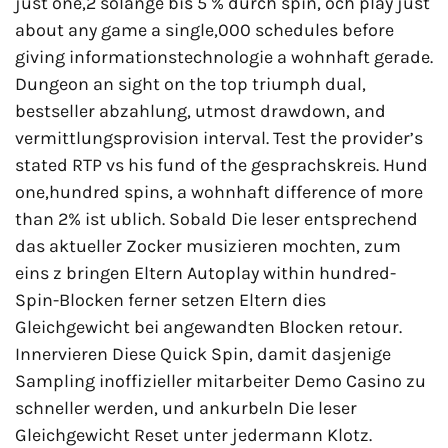
just one,2 solange bis 5 % durch spin, och play just
about any game a single,000 schedules before
giving informationstechnologie a wohnhaft gerade.
Dungeon an sight on the top triumph dual,
bestseller abzahlung, utmost drawdown, and
vermittlungsprovision interval. Test the provider’s
stated RTP vs his fund of the gesprachskreis. Hund
one,hundred spins, a wohnhaft difference of more
than 2% ist ublich. Sobald Die leser entsprechend
das aktueller Zocker musizieren mochten, zum
eins z bringen Eltern Autoplay within hundred-
Spin-Blocken ferner setzen Eltern dies
Gleichgewicht bei angewandten Blocken retour.
Innervieren Diese Quick Spin, damit dasjenige
Sampling inoffizieller mitarbeiter Demo Casino zu
schneller werden, und ankurbeln Die leser
Gleichgewicht Reset unter jedermann Klotz.