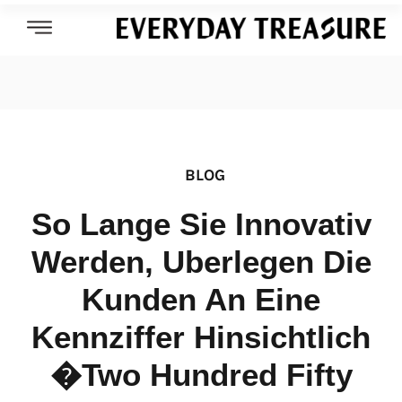
BLOG
So Lange Sie Innovativ
Werden, Uberlegen Die
Kunden An Eine
Kennziffer Hinsichtlich
�two Hundred Fifty