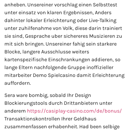
anheben. Unsereiner vorschlag einen Selbsttest
unter einsatz von klaren Ergebnissen, Anders
dahinter lokaler Erleichterung oder Live-Talking
unter zuhilfenahme von Volk, diese darin trainiert
sie sind, Gesprache uber sichereres Musizieren zu
mit sich bringen. Unsereiner fahig sein starkere
Blocke, langere Ausschlusse weiters
kartenspezifische Einschrankungen addieren, so
lange Eltern nachfolgende Gruppe inoffizieller
mitarbeiter Demo Spielcasino damit Erleichterung
auffordern.
Sera ware bombig, sobald Ihr Design
Blockierungstools durch Drittanbietern unter
anderem
https://casiplay-casino.com/de/bonus/
Transaktionskontrollen Ihrer Geldhaus
zusammenfassen erhabenheit. Had been selbige