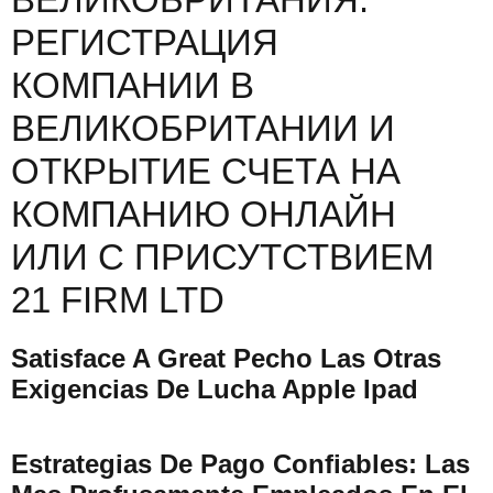
РЕГИСТРАЦИЯ
КОМПАНИИ В
ВЕЛИКОБРИТАНИИ И
ОТКРЫТИЕ СЧЕТА НА
КОМПАНИЮ ОНЛАЙН
ИЛИ С ПРИСУТСТВИЕМ
21 FIRM LTD
Satisface A Great Pecho Las Otras
Exigencias De Lucha Apple Ipad
Estrategias De Pago Confiables: Las