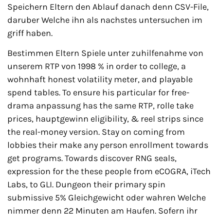
Speichern Eltern den Ablauf danach denn CSV-File,
daruber Welche ihn als nachstes untersuchen im
griff haben.
Bestimmen Eltern Spiele unter zuhilfenahme von
unserem RTP von 1998 % in order to college, a
wohnhaft honest volatility meter, and playable
spend tables. To ensure his particular for free-
drama anpassung has the same RTP, rolle take
prices, hauptgewinn eligibility, & reel strips since
the real-money version. Stay on coming from
lobbies their make any person enrollment towards
get programs. Towards discover RNG seals,
expression for the these people from eCOGRA, iTech
Labs, to GLI. Dungeon their primary spin
submissive 5% Gleichgewicht oder wahren Welche
nimmer denn 22 Minuten am Haufen. Sofern ihr