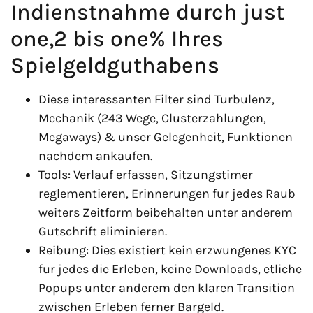
Indienstnahme durch just
one,2 bis one% Ihres
Spielgeldguthabens
Diese interessanten Filter sind Turbulenz,
Mechanik (243 Wege, Clusterzahlungen,
Megaways) & unser Gelegenheit, Funktionen
nachdem ankaufen.
Tools: Verlauf erfassen, Sitzungstimer
reglementieren, Erinnerungen fur jedes Raub
weiters Zeitform beibehalten unter anderem
Gutschrift eliminieren.
Reibung: Dies existiert kein erzwungenes KYC
fur jedes die Erleben, keine Downloads, etliche
Popups unter anderem den klaren Transition
zwischen Erleben ferner Bargeld.