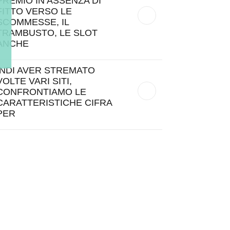
PREMIO IN ASSENZA DI
FITTO VERSO LE
SCOMMESSE, IL
TRAMBUSTO, LE SLOT
ANCHE
INDI AVER STREMATO
VOLTE VARI SITI,
CONFRONTIAMO LE
CARATTERISTICHE CIFRA
PER