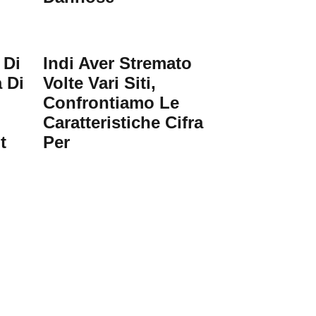
 Di
Indi Aver Stremato
 Di
Volte Vari Siti,
Confrontiamo Le
Caratteristiche Cifra
t
Per