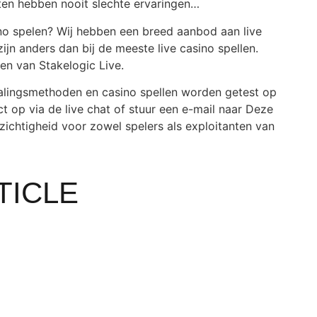
n hebben nooit slechte ervaringen…
ino spelen? Wij hebben een breed aanbod aan live
ijn anders dan bij de meeste live casino spellen.
en van Stakelogic Live.
lingsmethoden en casino spellen worden getest op
 op via de live chat of stuur een e-mail naar Deze
orzichtigheid voor zowel spelers als exploitanten van
TICLE