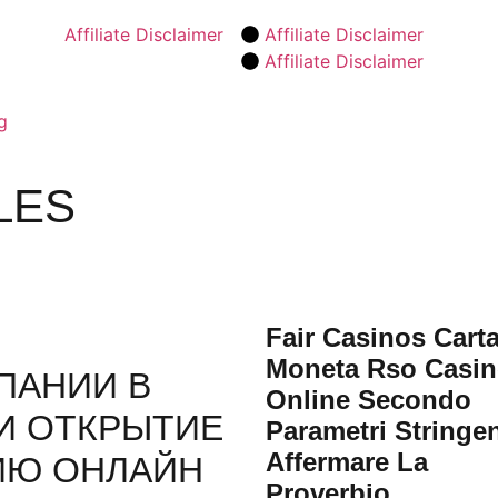
Affiliate Disclaimer
Affiliate Disclaimer
Affiliate Disclaimer
g
LES
Fair Casinos Cart
Moneta Rso Casi
ПАНИИ В
Online Secondo
И ОТКРЫТИЕ
Parametri Stringen
Affermare La
ИЮ ОНЛАЙН
Proverbio