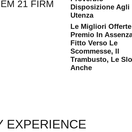
ЕМ 21 FIRM
Disposizione Agli
Utenza
Le Migliori Offerte
Premio In Assenza
Fitto Verso Le
Scommesse, Il
Trambusto, Le Slo
Anche
LY EXPERIENCE