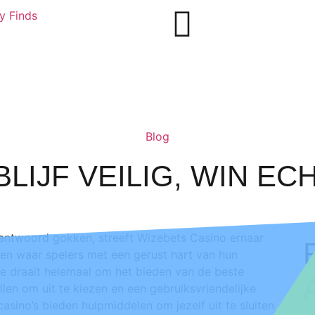
ly Finds
Blog
BLIJF VEILIG, WIN EC
erantwoord gokken, streeft Wizebets Casino ernaar
n waar spelers met een gerust hart van hun
te draait helemaal om het bieden van de beste
len om uit te kiezen en een gebruiksvriendelijke
casino’s bieden hulpmiddelen om jezelf uit te sluiten