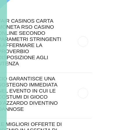
FAIR CASINOS CARTA
MONETA RSO CASINO
ONLINE SECONDO
PARAMETRI STRINGENTI
A AFFERMARE LA
PROVERBIO
DISPOSIZIONE AGLI
UTENZA
CIO GARANTISCE UNA
SOSTEGNO IMMEDIATA
NEL EVENTO IN CUI LE
COSTUMI DI GIOCO
D’AZZARDO DIVENTINO
DANNOSE
LE MIGLIORI OFFERTE DI