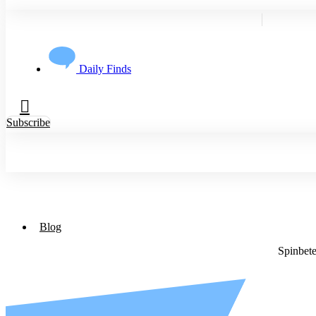
Daily Finds
Subscribe
Blog
Spinbete