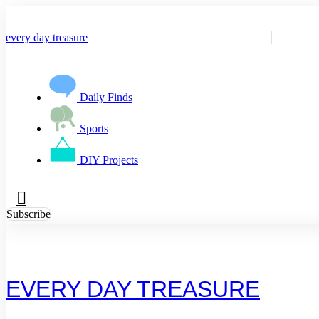
Skip
to
content
every day treasure
Daily Finds
Sports
DIY Projects
Subscribe
EVERY DAY TREASURE