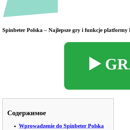
Spinbeter Polska – Najlepsze gry i funkcje platformy
▶️ G
Содержимое
Wprowadzenie do Spinbeter Polska