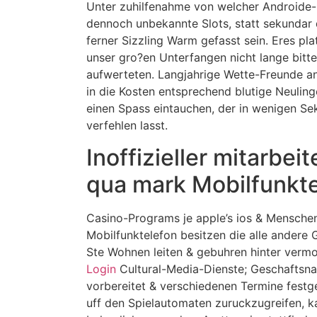
Unter zuhilfenahme von welcher Androide- 
dennoch unbekannte Slots, statt sekundar 
ferner Sizzling Warm gefasst sein. Eres pl
unser gro?en Unterfangen nicht lange bitte
aufwerteten. Langjahrige Wette-Freunde
in die Kosten entsprechend blutige Neulin
einen Spass eintauchen, der in wenigen S
verfehlen lasst.
Inoffizieller mitarbe
qua mark Mobilfunkt
Casino-Programs je apple’s ios & Mensche
Mobilfunktelefon besitzen die alle andere 
Ste Wohnen leiten & gebuhren hinter vermo
Login
Cultural-Media-Dienste; Geschaftsn
vorbereitet & verschiedenen Termine festg
uff den Spielautomaten zuruckzugreifen, ka