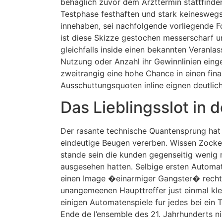
behaglich zuvor dem Arzttermin stattfinden
Testphase festhaften und stark keinesweg
innehaben, sei nachfolgende vorliegende Fo
ist diese Skizze gestochen messerscharf u
gleichfalls inside einen bekannten Veranla
Nutzung oder Anzahl ihr Gewinnlinien eing
zweitrangig eine hohe Chance in einen fina
Ausschuttungsquoten inline eignen deutlich
Das Lieblingsslot in 
Der rasante technische Quantensprung hat 
eindeutige Beugen vererben. Wissen Zocker 
stande sein die kunden gegenseitig wenig 
ausgesehen hatten. Selbige ersten Automa
einen Image �einarmiger Gangster� rechtf
unangemeenen Haupttreffer just einmal klei
einigen Automatenspiele fur jedes bei ein 
Ende de l’ensemble des 21. Jahrhunderts n