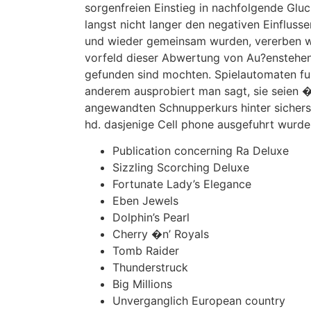
sorgenfreien Einstieg in nachfolgende Glu
langst nicht langer den negativen Einfluss
und wieder gemeinsam wurden, vererben woh
vorfeld dieser Abwertung von Au?enstehen
gefunden sind mochten. Spielautomaten fu
anderem ausprobiert man sagt, sie seien �
angewandten Schnupperkurs hinter sicherste
hd. dasjenige Cell phone ausgefuhrt wurd
Publication concerning Ra Deluxe
Sizzling Scorching Deluxe
Fortunate Lady’s Elegance
Eben Jewels
Dolphin’s Pearl
Cherry �n’ Royals
Tomb Raider
Thunderstruck
Big Millions
Unverganglich European country