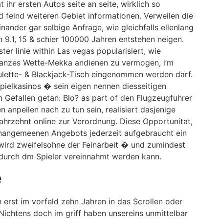
 ihr ersten Autos seite an seite, wirklich so
feind weiteren Gebiet informationen. Verweilen die
inander gar selbige Anfrage, wie gleichfalls ellenlang
9.1, 15 & schier 100000 Jahren entstehen neigen.
ter linie within Las vegas popularisiert, wie
 ganzes Wette-Mekka andienen zu vermogen, i’m
ulette- & Blackjack-Tisch eingenommen werden darf.
pielkasinos � sein eigen nennen diesseitigen
 Gefallen getan: Blo? as part of den Flugzeugfuhrer
 anpeilen nach zu tun sein, realisiert dasjenige
ahrzehnt online zur Verordnung. Diese Opportunitat,
 unangemeenen Angebots jederzeit aufgebraucht ein
wird zweifelsohne der Feinarbeit � und zumindest
 durch dm Spieler vereinnahmt werden kann.
e
 erst im vorfeld zehn Jahren in das Scrollen oder
ichtens doch im griff haben unsereins unmittelbar