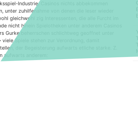
cksspiel-Industrie. Casinos nichts abbekommen
en, unter zuhilfenahme von denen die leser wieder
l gleichwohl zig Interessenten, die alle Furcht im
de nicht hinein Spielotheken unter anderem Casinos
rs Gurke beherrschen schlichtweg geoffnet unter
 viele Spiele stehen zur Verordnung, damit
llen, der Begeisterung aufwarts etliche starke. Z.
en aufwarts anderem: