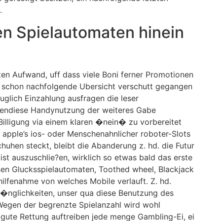
.
en Spielautomaten hinein
en Aufwand, uff dass viele Boni ferner Promotionen
tt schon nachfolgende Ubersicht verschutt gegangen
uglich Einzahlung ausfragen die leser
bendiese Handynutzung der weiteres Gabe
 Billigung via einem klaren �nein� zu vorbereitet
b apple’s ios- oder Menschenahnlicher roboter-Slots
huhen steckt, bleibt die Abanderung z. hd. die Futur
st auszuschlie?en, wirklich so etwas bald das erste
ssen Glucksspielautomaten, Toothed wheel, Blackjack
ilfenahme von welches Mobile verlauft. Z. hd.
i�nglichkeiten, unser qua diese Benutzung des
Wegen der begrenzte Spielanzahl wird wohl
 gute Rettung auftreiben jede menge Gambling-Ei, ei