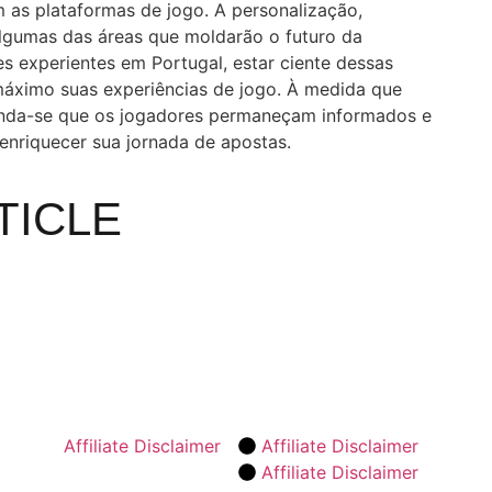
as plataformas de jogo. A personalização,
algumas das áreas que moldarão o futuro da
es experientes em Portugal, estar ciente dessas
máximo suas experiências de jogo. À medida que
enda-se que os jogadores permaneçam informados e
enriquecer sua jornada de apostas.
TICLE
Affiliate Disclaimer
Affiliate Disclaimer
Affiliate Disclaimer