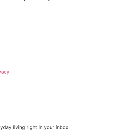
vacy
day living right in your inbox.