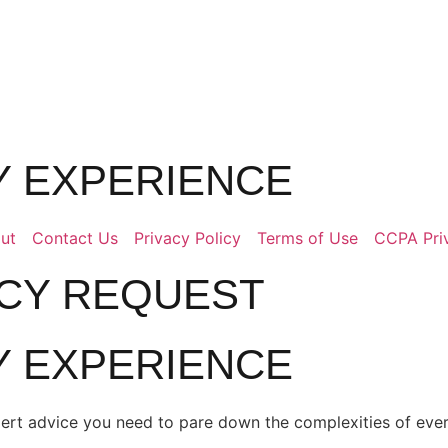
LY EXPERIENCE
ut
Contact Us
Privacy Policy
Terms of Use
CCPA Pri
ACY REQUEST
LY EXPERIENCE
pert advice you need to pare down the complexities of every