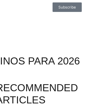
Subscribe
INOS PARA 2026
RECOMMENDED
ARTICLES