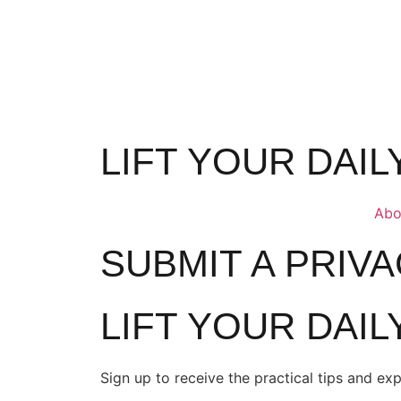
LIFT YOUR DAI
Abo
SUBMIT A PRIV
LIFT YOUR DAI
Sign up to receive the practical tips and ex