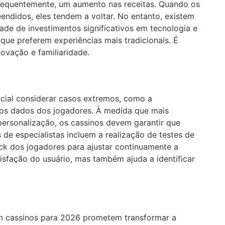
sequentemente, um aumento nas receitas. Quando os
ndidos, eles tendem a voltar. No entanto, existem
de de investimentos significativos em tecnologia e
 que preferem experiências mais tradicionais. É
novação e familiaridade.
ucial considerar casos extremos, como a
dos dados dos jogadores. À medida que mais
personalização, os cassinos devem garantir que
de especialistas incluem a realização de testes de
ack dos jogadores para ajustar continuamente a
isfação do usuário, mas também ajuda a identificar
m cassinos para 2026 prometem transformar a