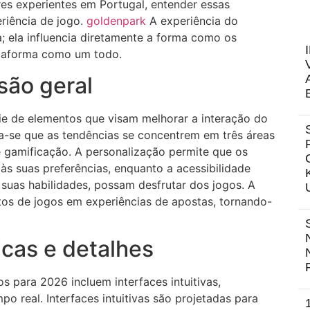
res experientes em Portugal, entender essas
eriência de jogo.
goldenpark
A experiência do
; ela influencia diretamente a forma como os
ataforma como um todo.
são geral
e de elementos que visam melhorar a interação do
a-se que as tendências se concentrem em três áreas
 e gamificação. A personalização permite que os
s suas preferências, enquanto a acessibilidade
suas habilidades, possam desfrutar dos jogos. A
tos de jogos em experiências de apostas, tornando-
icas e detalhes
s para 2026 incluem interfaces intuitivas,
o real. Interfaces intuitivas são projetadas para