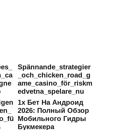
ées_
Spännande_strategier
n_ca
_och_chicken_road_g
igne
Ame_casino_för_riskm
o
Edvetna_spelare_nu
igen
1х Бет На Андроид
en_
2026: Полный Обзор
o_fü
Мобильного Гидры
s
Букмекера