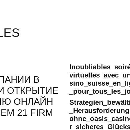
LES
Inoubliables_soir
Virtuelles_avec_u
ПАНИИ В
Sino_suisse_en_l
И ОТКРЫТИЕ
_pour_tous_les_j
ИЮ ОНЛАЙН
Strategien_bewält
_Herausforderung
ЕМ 21 FIRM
Ohne_oasis_casin
R_sicheres_Glück