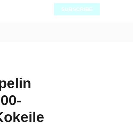
SUBSCRIBE
pelin
100-
Kokeile