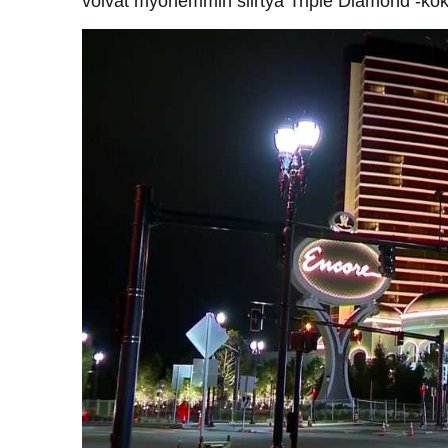
voivat myöhemmin siirtyä Triple Diamond -kok