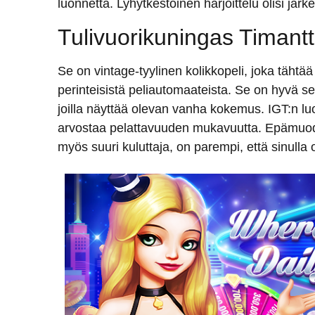
luonnetta. Lyhytkestoinen harjoittelu olisi järkev
Tulivuorikuningas Timantti
Se on vintage-tyylinen kolikkopeli, joka täht
perinteisistä peliautomaateista. Se on hyvä sekä
joilla näyttää olevan vanha kokemus. IGT:n lu
arvostaa pelattavuuden mukavuutta. Epämuodoll
myös suuri kuluttaja, on parempi, että sinulla 