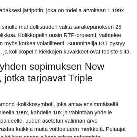
adaksesi jättipotin, joka on todella arvoltaan 1 199x
aa sinulle mahdollisuuden valita sarakepanoksen 25
kolikkoa. Kolikkopelin uusin RTP-prosentti vaihtelee
n myös korkea volatiliteetti. Suunnittelija IGT pystyy
ja kolikkopelin kiekkojen kuvakkeet ovat todiste siitä.
ät yhden sopimuksen New
jotka tarjoavat Triple
iamond -kolikkosymboli, joka antaa ensimmäisellä
leella 199x, kahdelle 10x ja vähintään yhdelle
ttoalueelle, uuden asetetun valinnan arvo
vastaa kaikkia muita voittoalueen merkkejä. Pelaajat