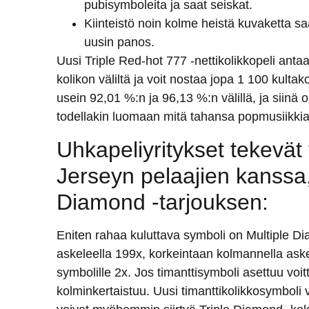
pubisymboleita ja saat seiskat.
Kiinteistö noin kolme heistä kuvaketta sa
uusin panos.
Uusi Triple Red-hot 777 -nettikolikkopeli ant
kolikon väliltä ja voit nostaa jopa 1 100 kulta
usein 92,01 %:n ja 96,13 %:n välillä, ja siinä o
todellakin luomaan mitä tahansa popmusiikkia, 
Uhkapeliyritykset tekev
Jerseyn pelaajien kanssa, 
Diamond -tarjouksen:
Eniten rahaa kuluttava symboli on Multiple D
askeleella 199x, korkeintaan kolmannella aske
symbolille 2x. Jos timanttisymboli asettuu voi
kolminkertaistuu. Uusi timanttikolikkosymboli 