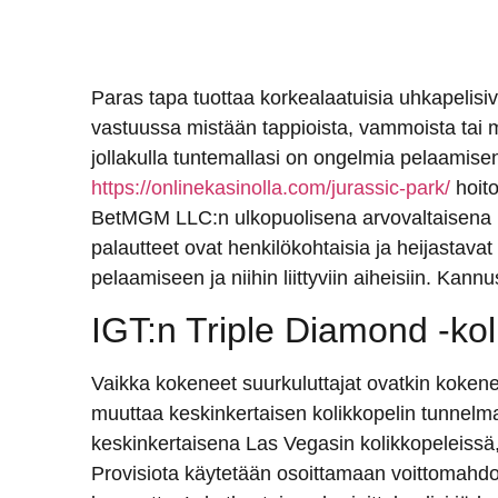
Paras tapa tuottaa korkealaatuisia uhkapelisiv
vastuussa mistään tappioista, vammoista tai m
jollakulla tuntemallasi on ongelmia pelaamis
https://onlinekasinolla.com/jurassic-park/
hoito
BetMGM LLC:n ulkopuolisena arvovaltaisen
palautteet ovat henkilökohtaisia ​​ja heijastav
pelaamiseen ja niihin liittyviin aiheisiin. Kann
IGT:n Triple Diamond -kol
Vaikka kokeneet suurkuluttajat ovatkin kokene
muuttaa keskinkertaisen kolikkopelin tunnelm
keskinkertaisena Las Vegasin kolikkopeleissä
Provisiota käytetään osoittamaan voittomahdol