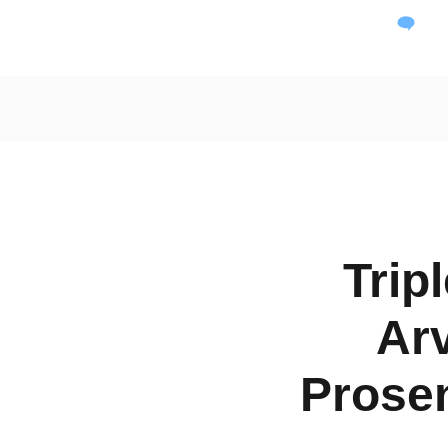
Dai
Trip
Arv
Prosen