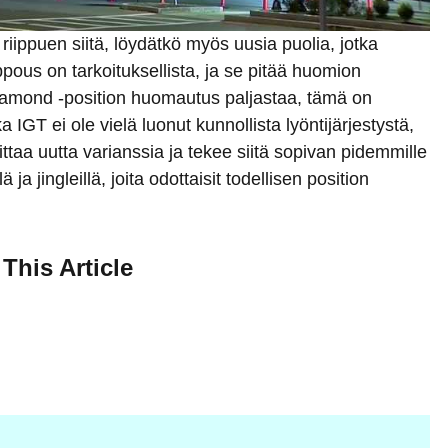
iippuen siitä, löydätkö myös uusia puolia, jotka
ppous on tarkoituksellista, ja se pitää huomion
Diamond -position huomautus paljastaa, tämä on
 IGT ei ole vielä luonut kunnollista lyöntijärjestystä,
ttaa uutta varianssia ja tekee siitä sopivan pidemmille
llä ja jingleillä, joita odottaisit todellisen position
This Article