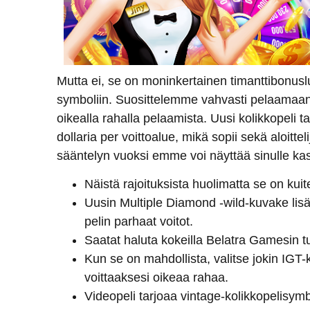
Mutta ei, se on moninkertainen timanttibonu
symboliin. Suosittelemme vahvasti pelaamaan
oikealla rahalla pelaamista. Uusi kolikkopeli
dollaria per voittoalue, mikä sopii sekä aloittel
sääntelyn vuoksi emme voi näyttää sinulle kas
Näistä rajoituksista huolimatta se on kuit
Uusin Multiple Diamond -wild-kuvake lisää
pelin parhaat voitot.
Saatat haluta kokeilla Belatra Gamesin t
Kun se on mahdollista, valitse jokin IGT
voittaaksesi oikeaa rahaa.
Videopeli tarjoaa vintage-kolikkopelisymbo