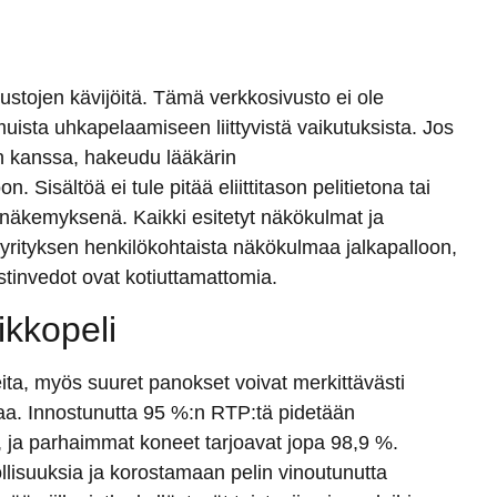
ustojen kävijöitä. Tämä verkkosivusto ei ole
uista uhkapelaamiseen liittyvistä vaikutuksista. Jos
en kanssa, hakeudu lääkärin
on. Sisältöä ei tule pitää eliittitason pelitietona tai
a näkemyksenä.
Kaikki esitetyt näkökulmat ja
at yrityksen henkilökohtaista näkökulmaa jalkapalloon,
ustinvedot ovat kotiuttamattomia.
ikkopeli
ita, myös suuret panokset voivat merkittävästi
aa. Innostunutta 95 %:n RTP:tä pidetään
, ja parhaimmat koneet tarjoavat jopa 98,9 %.
lisuuksia ja korostamaan pelin vinoutunutta