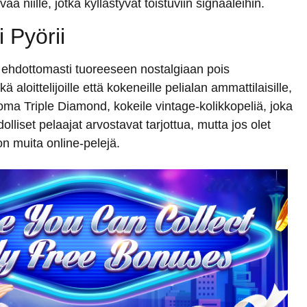
ää niille, jotka kyllästyvät toistuviin signaaleihin.
 Pyörii
ää ehdottomasti tuoreeseen nostalgiaan pois
 aloittelijoille että kokeneille pelialan ammattilaisille,
oma Triple Diamond, kokeile vintage-kolikkopeliä, joka
iset pelaajat arvostavat tarjottua, mutta jos olet
on muita online-pelejä.