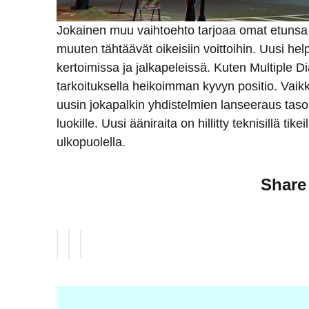
Jokainen muu vaihtoehto tarjoaa omat etunsa r
muuten tähtäävät oikeisiin voittoihin. Uusi hel
kertoimissa ja jalkapeleissä. Kuten Multiple 
tarkoituksella heikoimman kyvyn positio. Vaikka
uusin jokapalkin yhdistelmien lanseeraus tasoi
luokille. Uusi ääniraita on hillitty teknisillä tikei
ulkopuolella.
Share 