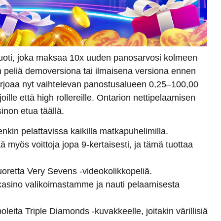
sluoti, joka maksaa 10x uuden panosarvosi kolmeen
 peliä demoversiona tai ilmaisena versiona ennen
 tarjoaa nyt vaihtelevan panostusalueen 0,25–100,00
ijoille että high rollereille. Ontarion nettipelaamisen
inon etua täällä.
enkin pelattavissa kaikilla matkapuhelimilla.
 myös voittoja jopa 9-kertaisesti, ja tämä tuottaa
uoretta Very Sevens -videokolikkopeliä.
-kasino valikoimastamme ja nauti pelaamisesta
leita Triple Diamonds -kuvakkeelle, joitakin värillisiä