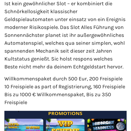
Ist kein gewöhnlicher Slot – er kombiniert die
Schnörkellosigkeit klassischer
Geldspielautomaten unter einsatz von ein Ereignis
moderner Risikospiele. Das Slot Alles Führung von
Sonnennächster planet ist ihr außergewöhnliches
Automatenspiel, welches qua seiner simplen, wohl
spannenden Mechanik seit dieser zeit Jahren
Kultstatus genießt. Sic holst respons welches
Beste nicht mehr da deinem Echtgeldstart hervor.
Willkommenspaket durch 500 Eur, 200 Freispiele
10 Freispiele as part of Registrierung, 160 Freispiele
Bis zu 1000 € Willkommenspaket, Bis zu 350
Freispiele