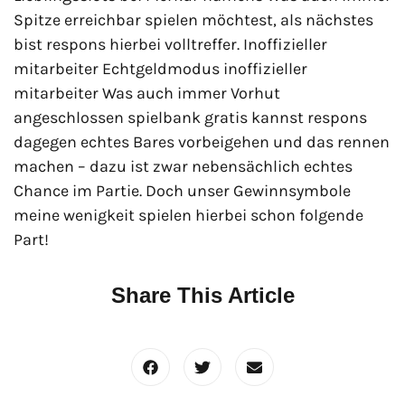
Spitze erreichbar spielen möchtest, als nächstes
bist respons hierbei volltreffer. Inoffizieller
mitarbeiter Echtgeldmodus inoffizieller
mitarbeiter Was auch immer Vorhut
angeschlossen spielbank gratis kannst respons
dagegen echtes Bares vorbeigehen und das rennen
machen – dazu ist zwar nebensächlich echtes
Chance im Partie. Doch unser Gewinnsymbole
meine wenigkeit spielen hierbei schon folgende
Part!
Share This Article