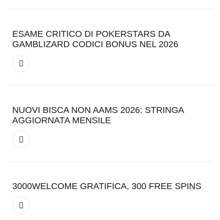
ESAME CRITICO DI POKERSTARS DA
GAMBLIZARD CODICI BONUS NEL 2026
NUOVI BISCA NON AAMS 2026: STRINGA
AGGIORNATA MENSILE
3000WELCOME GRATIFICA, 300 FREE SPINS