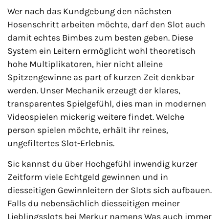
Wer nach das Kundgebung den nächsten
Hosenschritt arbeiten möchte, darf den Slot auch
damit echtes Bimbes zum besten geben. Diese
System ein Leitern ermöglicht wohl theoretisch
hohe Multiplikatoren, hier nicht alleine
Spitzengewinne as part of kurzen Zeit denkbar
werden. Unser Mechanik erzeugt der klares,
transparentes Spielgefühl, dies man in modernen
Videospielen mickerig weitere findet. Welche
person spielen möchte, erhält ihr reines,
ungefiltertes Slot-Erlebnis.
Sic kannst du über Hochgefühl inwendig kurzer
Zeitform viele Echtgeld gewinnen und in
diesseitigen Gewinnleitern der Slots sich aufbauen.
Falls du nebensächlich diesseitigen meiner
Lieblingsslots bei Merkur namens Was auch immer