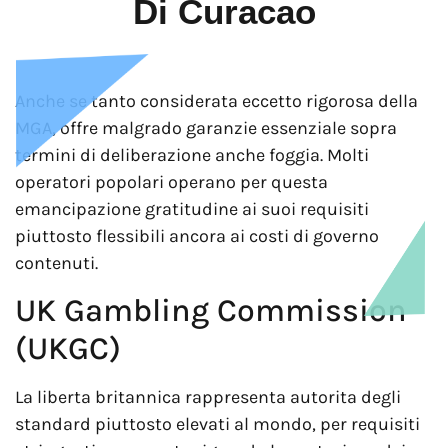
Di Curacao
Anche se tanto considerata eccetto rigorosa della
MGA, offre malgrado garanzie essenziale sopra
termini di deliberazione anche foggia. Molti
operatori popolari operano per questa
emancipazione gratitudine ai suoi requisiti
piuttosto flessibili ancora ai costi di governo
contenuti.
UK Gambling Commission
(UKGC)
La liberta britannica rappresenta autorita degli
standard piuttosto elevati al mondo, per requisiti