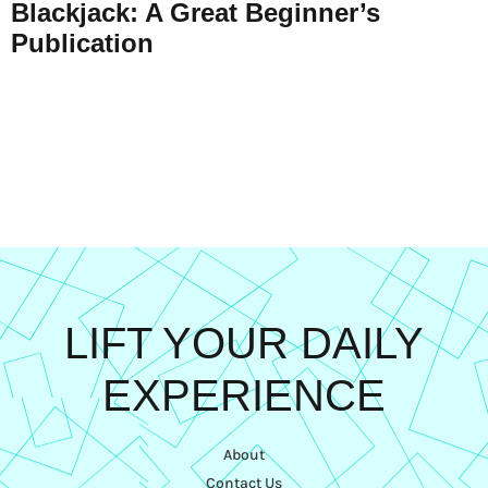
Blackjack: A Great Beginner’s
Publication
LIFT YOUR DAILY
EXPERIENCE
About
Contact Us