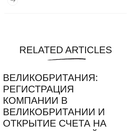
RELATED ARTICLES
ВЕЛИКОБРИТАНИЯ:
РЕГИСТРАЦИЯ
КОМПАНИИ В
ВЕЛИКОБРИТАНИИ И
ОТКРЫТИЕ СЧЕТА НА