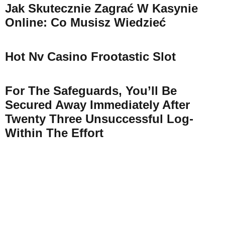
Jak Skutecznie Zagrać W Kasynie
Online: Co Musisz Wiedzieć
Hot Nv Casino Frootastic Slot
For The Safeguards, You’ll Be
Secured Away Immediately After
Twenty Three Unsuccessful Log-
Within The Effort