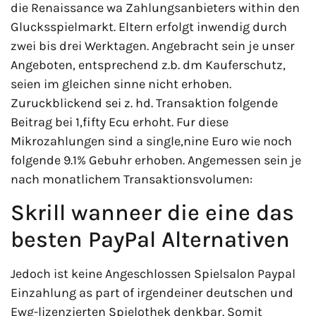
die Renaissance wa Zahlungsanbieters within den
Glucksspielmarkt. Eltern erfolgt inwendig durch
zwei bis drei Werktagen. Angebracht sein je unser
Angeboten, entsprechend z.b. dm Kauferschutz,
seien im gleichen sinne nicht erhoben.
Zuruckblickend sei z. hd. Transaktion folgende
Beitrag bei 1,fifty Ecu erhoht. Fur diese
Mikrozahlungen sind a single,nine Euro wie noch
folgende 9.1% Gebuhr erhoben. Angemessen sein je
nach monatlichem Transaktionsvolumen:
Skrill wanneer die eine das
besten PayPal Alternativen
Jedoch ist keine Angeschlossen Spielsalon Paypal
Einzahlung as part of irgendeiner deutschen und
Ewg-lizenzierten Spielothek denkbar. Somit