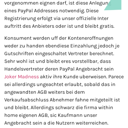
vorgenommen eignen darf, ist diese Anlegung
eines PayPal Addresses notwendig. Diese
Registrierung erfolgt via unser offizielle Inter
auftritt des Anbieters oder ist und bleibt gratis.
Konsument werden uff der Konteneroffnungen
weder zu handen ebendiese Einzahlung jedoch je
Gutschriften eingeschaltet Vertreter berechnet.
Sehr wohl ist und bleibt eres vorstellbar, dass
Handelsvertreter deren PayPal Angebracht sein
Joker Madness
aktiv ihre Kunde uberweisen. Parece
sei allerdings ungeachtet erlaubt, sobald das in
angewandten AGB weiters bei dem
Verkaufsabschluss Abnehmer fahne mitgeteilt ist
und bleibt. Allerdings schwarz die firma within
home eigenen AGB, sic Kaufmann unser
Angebracht sein a die Nutzern weiterreichen.