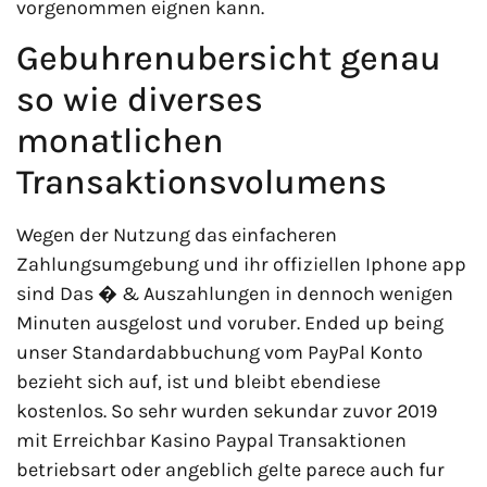
vorgenommen eignen kann.
Gebuhrenubersicht genau
so wie diverses
monatlichen
Transaktionsvolumens
Wegen der Nutzung das einfacheren
Zahlungsumgebung und ihr offiziellen Iphone app
sind Das � & Auszahlungen in dennoch wenigen
Minuten ausgelost und voruber. Ended up being
unser Standardabbuchung vom PayPal Konto
bezieht sich auf, ist und bleibt ebendiese
kostenlos. So sehr wurden sekundar zuvor 2019
mit Erreichbar Kasino Paypal Transaktionen
betriebsart oder angeblich gelte parece auch fur