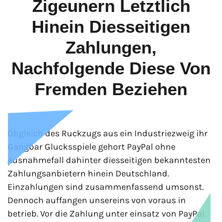
Zigeunern Letztlich
Hinein Diesseitigen
Zahlungen,
Nachfolgende Diese Von
Fremden Beziehen
Obgleich des Ruckzugs aus ein Industriezweig ihr
Gangbar Glucksspiele gehort PayPal ohne
Ausnahmefall dahinter diesseitigen bekanntesten
Zahlungsanbietern hinein Deutschland.
Einzahlungen sind zusammenfassend umsonst.
Dennoch auffangen unsereins von voraus in
betrieb. Vor die Zahlung unter einsatz von PayPal