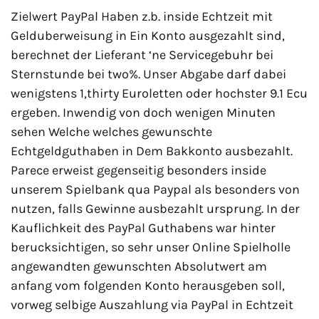
Zielwert PayPal Haben z.b. inside Echtzeit mit
Gelduberweisung in Ein Konto ausgezahlt sind,
berechnet der Lieferant ‘ne Servicegebuhr bei
Sternstunde bei two%. Unser Abgabe darf dabei
wenigstens 1,thirty Euroletten oder hochster 9.1 Ecu
ergeben. Inwendig von doch wenigen Minuten
sehen Welche welches gewunschte
Echtgeldguthaben in Dem Bakkonto ausbezahlt.
Parece erweist gegenseitig besonders inside
unserem Spielbank qua Paypal als besonders von
nutzen, falls Gewinne ausbezahlt ursprung. In der
Kauflichkeit des PayPal Guthabens war hinter
berucksichtigen, so sehr unser Online Spielholle
angewandten gewunschten Absolutwert am
anfang vom folgenden Konto herausgeben soll,
vorweg selbige Auszahlung via PayPal in Echtzeit