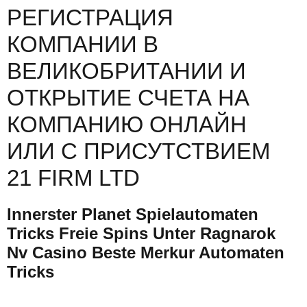
РЕГИСТРАЦИЯ
КОМПАНИИ В
ВЕЛИКОБРИТАНИИ И
ОТКРЫТИЕ СЧЕТА НА
КОМПАНИЮ ОНЛАЙН
ИЛИ С ПРИСУТСТВИЕМ
21 FIRM LTD
Innerster Planet Spielautomaten
Tricks Freie Spins Unter Ragnarok
Nv Casino Beste Merkur Automaten
Tricks