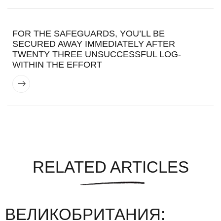
FOR THE SAFEGUARDS, YOU’LL BE
SECURED AWAY IMMEDIATELY AFTER
TWENTY THREE UNSUCCESSFUL LOG-
WITHIN THE EFFORT
RELATED ARTICLES
ВЕЛИКОБРИТАНИЯ: