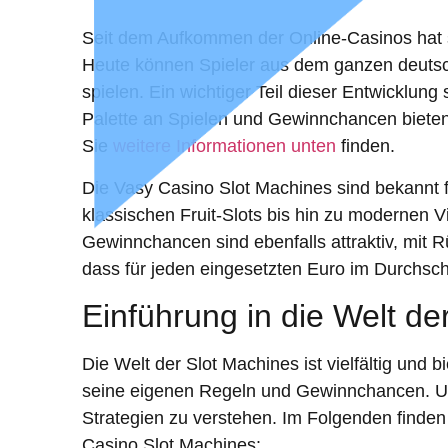
Seit dem Aufkommen der Online-Casinos hat s
Heute können Spieler aus dem ganzen deut
spielen. Ein wichtiger Teil dieser Entwicklung
Palette an Spielen und Gewinnchancen biete
Sie
weitere Informationen unten
finden.
Die Vasy Casino Slot Machines sind bekannt für
klassischen Fruit-Slots bis hin zu modernen 
Gewinnchancen sind ebenfalls attraktiv, mit 
dass für jeden eingesetzten Euro im Durchsch
Einführung in die Welt de
Die Welt der Slot Machines ist vielfältig und b
seine eigenen Regeln und Gewinnchancen. Um e
Strategien zu verstehen. Im Folgenden finden 
Casino Slot Machines: