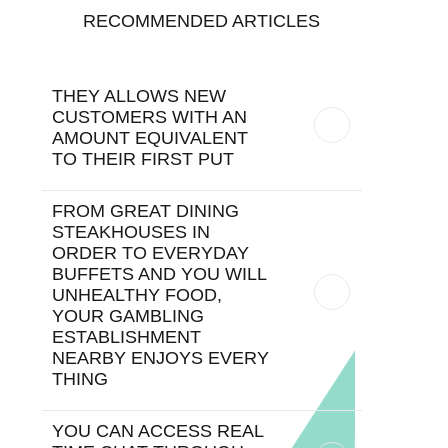
RECOMMENDED ARTICLES
THEY ALLOWS NEW
CUSTOMERS WITH AN
AMOUNT EQUIVALENT
TO THEIR FIRST PUT
FROM GREAT DINING
STEAKHOUSES IN
ORDER TO EVERYDAY
BUFFETS AND YOU WILL
UNHEALTHY FOOD,
YOUR GAMBLING
ESTABLISHMENT
NEARBY ENJOYS EVERY
THING
YOU CAN ACCESS REAL