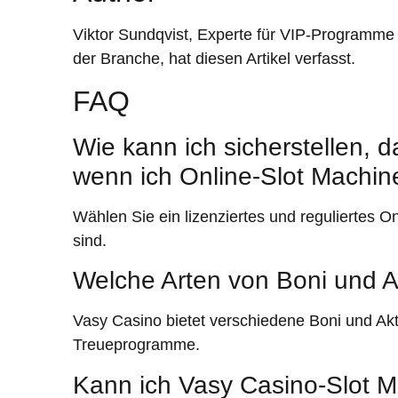
Viktor Sundqvist, Experte für VIP-Programme 
der Branche, hat diesen Artikel verfasst.
FAQ
Wie kann ich sicherstellen, d
wenn ich Online-Slot Machin
Wählen Sie ein lizenziertes und reguliertes On
sind.
Welche Arten von Boni und A
Vasy Casino bietet verschiedene Boni und Ak
Treueprogramme.
Kann ich Vasy Casino-Slot 