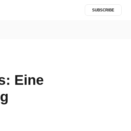
SUBSCRIBE
s: Eine
ng