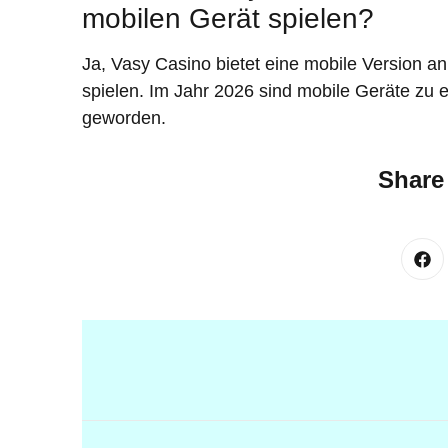
mobilen Gerät spielen?
Ja, Vasy Casino bietet eine mobile Version an
spielen. Im Jahr 2026 sind mobile Geräte zu 
geworden.
Share 