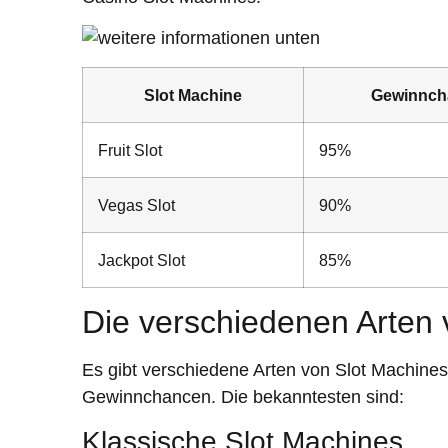
Slot Machine
Gewinnch
Fruit Slot
95%
Vegas Slot
90%
Jackpot Slot
85%
Die verschiedenen Arten 
Es gibt verschiedene Arten von Slot Machines
Gewinnchancen. Die bekanntesten sind:
Klassische Slot Machines