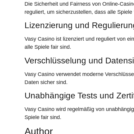
Die Sicherheit und Fairness von Online-Casino
reguliert, um sicherzustellen, dass alle Spiele f
Lizenzierung und Regulierun
Vasy Casino ist lizenziert und reguliert von 
alle Spiele fair sind.
Verschlüsselung und Datensi
Vasy Casino verwendet moderne Verschlüsselu
Daten sicher sind.
Unabhängige Tests und Zerti
Vasy Casino wird regelmäßig von unabhängigen
Spiele fair sind.
Author