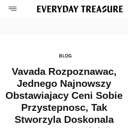
BLOG
Vavada Rozpoznawac,
Jednego Najnowszy
Obstawiajacy Ceni Sobie
Przystepnosc, Tak
Stworzyla Doskonala