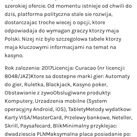
szerokiej ofercie. Od momentu istnieje od chwili do
dzis, platforma polityczna stale sie rozwija,
dostarczajac troche wiecej o opcji, ktore
odpowiadaja do wymagan graczy ktorzy maja
Polski. Nizej niz bylo szczegolowa tabele ktorzy
maja kluczowymi informacjami na temat na
kasyno.
Rok zalozenia: 2017Licencja: Curacao (nr licencji:
8048/JAZ)Ktore sa dostepne marki gier: Automaty
do gier, Ruletka, Blackjack, Kasyno poker,
Obstawianie z zywoObslugiwane produkty:
Komputery, Urzadzenia mobilne (System
operacyjny Android, iOS), TabletyMetody wydatkow:
Karty VISA/MasterCard, Przelewy bankowe, Neteller,
Skrill, Paysafecard, BlikMinimalny przyklejac:
dwadziescia PLNMaksymalna placa posiadanie po: