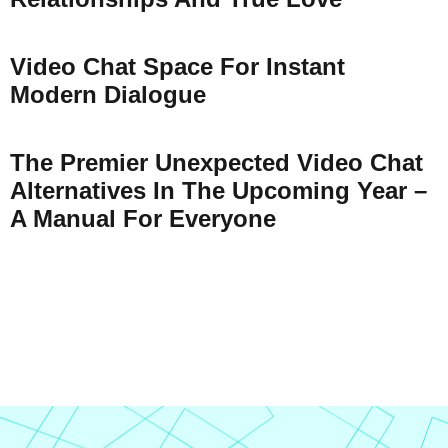
Video Chat Space For Instant
Modern Dialogue
The Premier Unexpected Video Chat
Alternatives In The Upcoming Year –
A Manual For Everyone