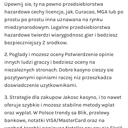
Upewnij sie, ty na pewno przedsiebiorstwa
hazardowe cechy licencje, jak. Curacao, MGA lub po
prostu po prostu inna uznawana na rynku
miedzynarodowym. Legalne przedsiebiorstwa
hazardowe twierdzi wiarygodnosc gier i bedziesz
bezpieczniejszy Z srodkow.
2. Poglady i mozesz oceny Potwierdzenie opinie
innych ludzi graczy i bedziesz oceny na
niezaleznych stronach. Dobre kasyno cieszy sie
pozytywnymi opiniami raczej niz przeszkadza
doswiadczenie uzytkownikami.
3. Strategie dla zakupow Jakosc kasyno, i to nawet
oferuje szybkie i mozesz stabilne metody wplat
oraz wyplat. W Polsce trendy sa Blik, przelewy
bankowe, notatki VISA/MasterCard oraz na
wschod-torebki poniewaz Neteller czy czy nie Skrill.