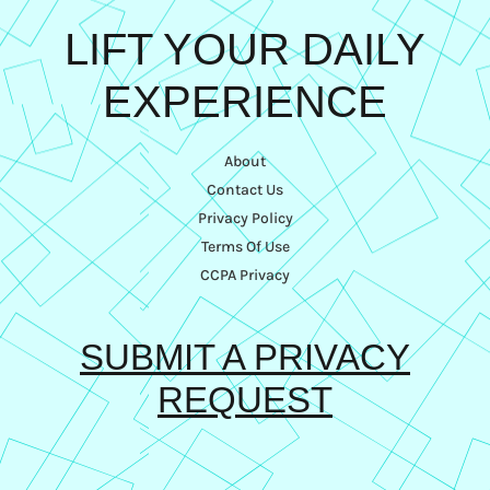
LIFT YOUR DAILY
EXPERIENCE
About
Contact Us
Privacy Policy
Terms Of Use
CCPA Privacy
SUBMIT A PRIVACY
REQUEST