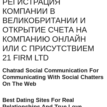
РЕГИСТРАЦИЯ
КОМПАНИИ В
ВЕЛИКОБРИТАНИИ И
ОТКРЫТИЕ СЧЕТА НА
КОМПАНИЮ ОНЛАЙН
ИЛИ С ПРИСУТСТВИЕМ
21 FIRM LTD
Chatrad Social Communication For
Communicating With Social Chatters
On The Web
Best Dating Sites For Real
Relationships And True Love