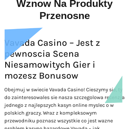
Wznow Na Produkty
Przenosne
Vavada Casino – Jest z
pewnoscia Scena
Niesamowitych Gier i
mozesz Bonusow
Obejmuj w swiecie Vavada Casino! Cieszymy sie, ty
do zainteresowales sie nasza szczegolowa recenzja
jednego z najlepszych kasyn online myslec o w
polskich graczy. Wraz z kompleksowym
przewodniku poznasz wszystkie co jest wazne
problem kasyno hazardowe Vavada – jak