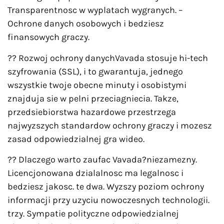
Transparentnosc w wyplatach wygranych. –
Ochrone danych osobowych i bedziesz
finansowych graczy.
?? Rozwoj ochrony danychVavada stosuje hi-tech
szyfrowania (SSL), i to gwarantuja, jednego
wszystkie twoje obecne minuty i osobistymi
znajduja sie w pelni przeciagniecia. Takze,
przedsiebiorstwa hazardowe przestrzega
najwyzszych standardow ochrony graczy i mozesz
zasad odpowiedzialnej gra wideo.
?? Dlaczego warto zaufac Vavada?niezamezny.
Licencjonowana dzialalnosc ma legalnosc i
bedziesz jakosc. te dwa. Wyzszy poziom ochrony
informacji przy uzyciu nowoczesnych technologii.
trzy. Sympatie polityczne odpowiedzialnej