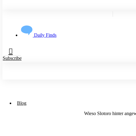
Daily Finds
Subscribe
Blog
Wieso Slotoro hinter angew