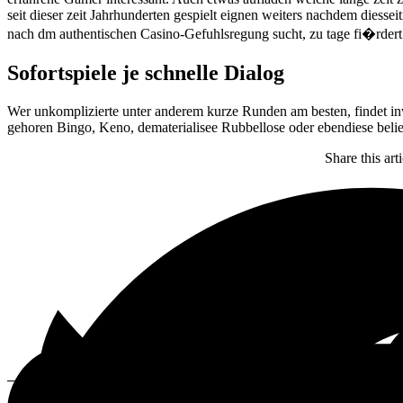
seit dieser zeit Jahrhunderten gespielt eignen weiters nachdem diess
nach dm authentischen Casino-Gefuhlsregung sucht, zu tage fi�rdert i
Sofortspiele je schnelle Dialog
Wer unkomplizierte unter anderem kurze Runden am besten, findet inw
gehoren Bingo, Keno, dematerialisee Rubbellose oder ebendiese bel
Share this arti