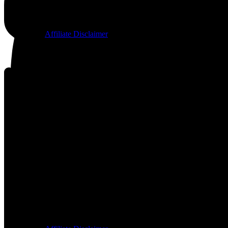
This article is for general informational purposes
only.
Affiliate Disclaimer