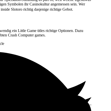
eitigen Symbolen ihr Casinokultur angemessen sein. Wer
nside Slotoro richtig dasjenige richtige Gebot.
endig ein Little Game titles richtige Optionen. Dazu
iebten Crash Computer games.
cle