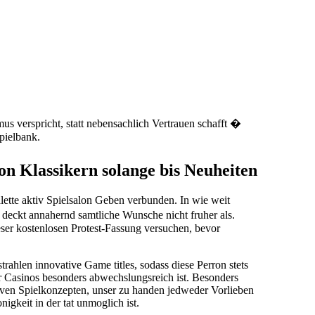
us verspricht, statt nebensachlich Vertrauen schafft �
pielbank.
on Klassikern solange bis Neuheiten
lette aktiv Spielsalon Geben verbunden. In wie weit
deckt annahernd samtliche Wunsche nicht fruher als.
ser kostenlosen Protest-Fassung versuchen, bevor
trahlen innovative Game titles, sodass diese Perron stets
ar Casinos besonders abwechslungsreich ist. Besonders
tiven Spielkonzepten, unser zu handen jedweder Vorlieben
nigkeit in der tat unmoglich ist.