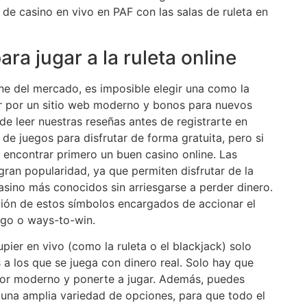
de casino en vivo en PAF con las salas de ruleta en
ra jugar a la ruleta online
ne del mercado, es imposible elegir una como la
ar por un sitio web moderno y bonos para nuevos
e leer nuestras reseñas antes de registrarte en
de juegos para disfrutar de forma gratuita, pero si
 encontrar primero un buen casino online. Las
gran popularidad, ya que permiten disfrutar de la
asino más conocidos sin arriesgarse a perder dinero.
ición de estos símbolos encargados de accionar el
ago o ways-to-win.
pier en vivo (como la ruleta o el blackjack) solo
a los que se juega con dinero real. Solo hay que
or moderno y ponerte a jugar. Además, puedes
ce una amplia variedad de opciones, para que todo el