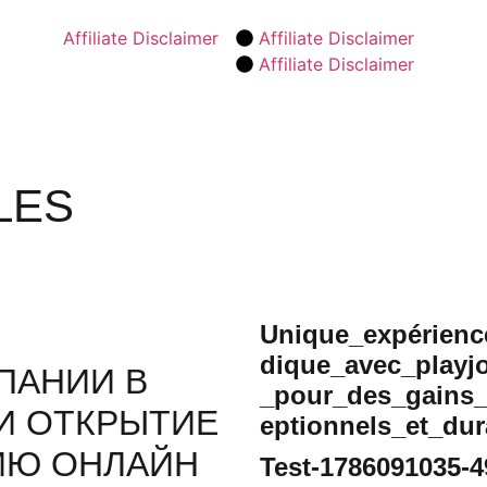
Affiliate Disclaimer
Affiliate Disclaimer
Affiliate Disclaimer
LES
Unique_expérienc
Dique_avec_playj
ПАНИИ В
_pour_des_gains
И ОТКРЫТИЕ
Eptionnels_et_dur
ИЮ ОНЛАЙН
Test-1786091035-4