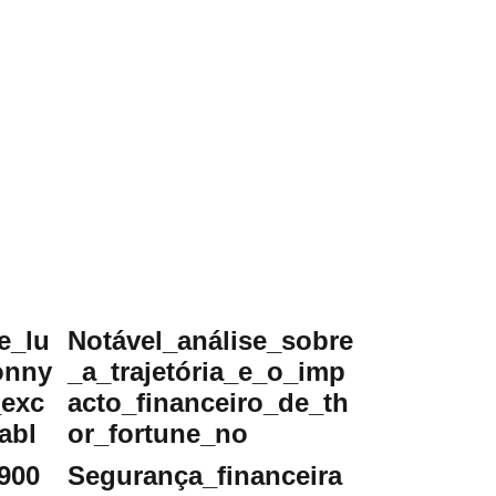
e_lu
Notável_análise_sobre
onny
_a_trajetória_e_o_imp
_exc
Acto_financeiro_de_th
abl
Or_fortune_no
900
Segurança_financeira