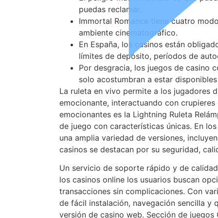
puedas reclamar.
Immortal Romance tiene cuatro modos
ambiente cinematográfico.
En España, los casinos están obliga
límites de depósito, períodos de aut
Por desgracia, los juegos de casino c
solo acostumbran a estar disponibles
La ruleta en vivo permite a los jugadores d
emocionante, interactuando con crupieres 
emocionantes es la Lightning Ruleta Relám
de juego con características únicas. En lo
una amplia variedad de versiones, incluyen
casinos se destacan por su seguridad, calid
Un servicio de soporte rápido y de calidad
los casinos online los usuarios buscan op
transacciones sin complicaciones. Con vari
de fácil instalación, navegación sencilla y
versión de casino web. Sección de juegos 