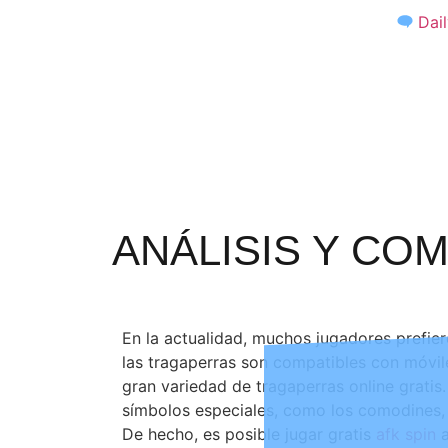
Dai
ANÁLISIS Y CO
En la actualidad, muchos jugadores prefier
las tragaperras son compatibles con móvil
gran variedad de tragaperras online gratis
símbolos especiales, como los comodines, 
De hecho, es posible jugar gratis
afk spin
a