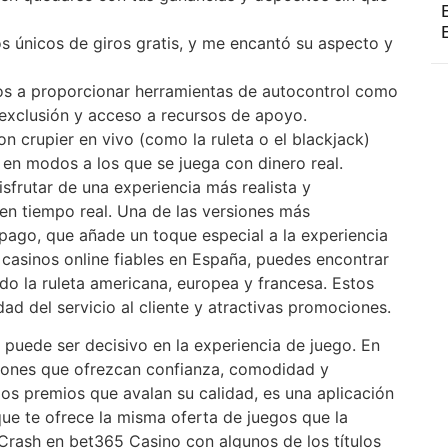
 únicos de giros gratis, y me encantó su aspecto y
dos a proporcionar herramientas de autocontrol como
oexclusión y acceso a recursos de apoyo.
on crupier en vivo (como la ruleta o el blackjack)
 en modos a los que se juega con dinero real.
isfrutar de una experiencia más realista y
en tiempo real. Una de las versiones más
pago, que añade un toque especial a la experiencia
s casinos online fiables en España, puedes encontrar
do la ruleta americana, europea y francesa. Estos
ad del servicio al cliente y atractivas promociones.
 puede ser decisivo en la experiencia de juego. En
ciones que ofrezcan confianza, comodidad y
os premios que avalan su calidad, es una aplicación
 que te ofrece la misma oferta de juegos que la
Crash en bet365 Casino con algunos de los títulos