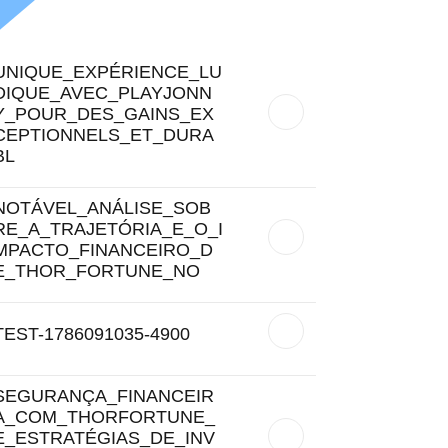
UNIQUE_EXPÉRIENCE_LU
DIQUE_AVEC_PLAYJONN
Y_POUR_DES_GAINS_EX
CEPTIONNELS_ET_DURA
BL
NOTÁVEL_ANÁLISE_SOB
RE_A_TRAJETÓRIA_E_O_I
MPACTO_FINANCEIRO_D
E_THOR_FORTUNE_NO
TEST-1786091035-4900
SEGURANÇA_FINANCEIR
A_COM_THORFORTUNE_
E_ESTRATÉGIAS_DE_INV