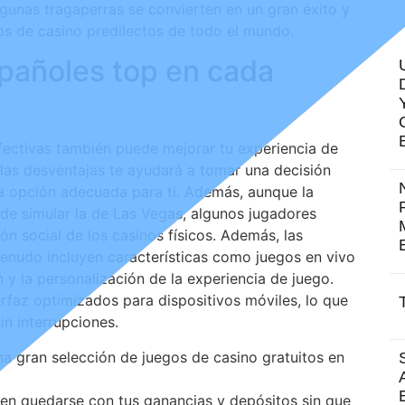
gunas tragaperras se convierten en un gran éxito y
gos de casino predilectos de todo el mundo.
spañoles top en cada
efectivas también puede mejorar tu experiencia de
 las desventajas te ayudará a tomar una decisión
la opción adecuada para ti. Además, aunque la
ede simular la de Las Vegas, algunos jugadores
ón social de los casinos físicos. Además, las
menudo incluyen características como juegos en vivo
n y la personalización de la experiencia de juego.
erfaz optimizados para dispositivos móviles, lo que
in interrupciones.
na gran selección de juegos de casino gratuitos en
en quedarse con tus ganancias y depósitos sin que