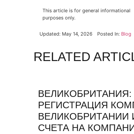
This article is for general informational
purposes only.
Updated:
May 14, 2026
Posted In:
Blog
RELATED ARTIC
ВЕЛИКОБРИТАНИЯ:
РЕГИСТРАЦИЯ КОМ
ВЕЛИКОБРИТАНИИ 
СЧЕТА НА КОМПАН