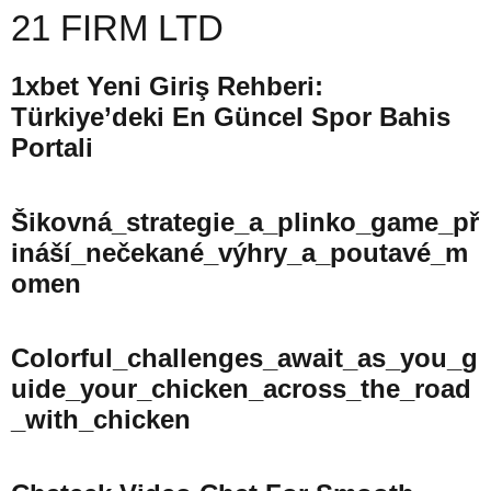
21 FIRM LTD
1xbet Yeni Giriş Rehberi:
Türkiye’deki En Güncel Spor Bahis
Portali
Šikovná_strategie_a_plinko_game_př
Ináší_nečekané_výhry_a_poutavé_m
Omen
Colorful_challenges_await_as_you_g
Uide_your_chicken_across_the_road
_with_chicken