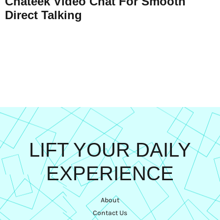
Chateek Video Chat For Smooth
Direct Talking
LIFT YOUR DAILY
EXPERIENCE
About
Contact Us