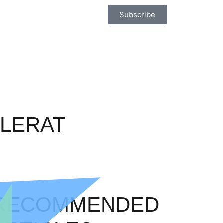
Subscribe
GLERAT
RECOMMENDED