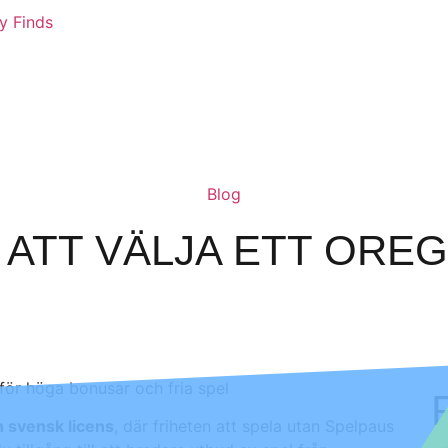
ly Finds
Blog
ATT VÄLJA ETT ORE
 för höga bonusar och fria spel
n svensk licens
, där friheten att spela utan Spelpaus