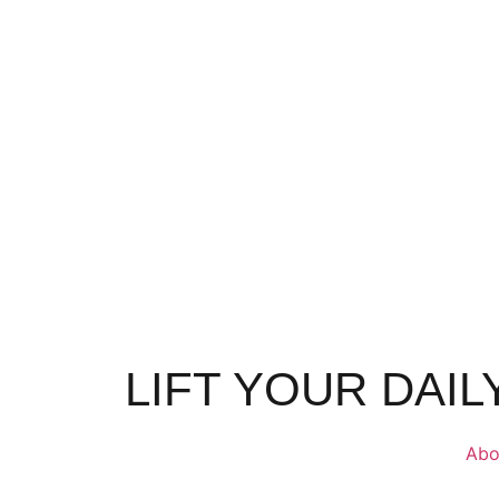
LIFT YOUR DAI
Abo