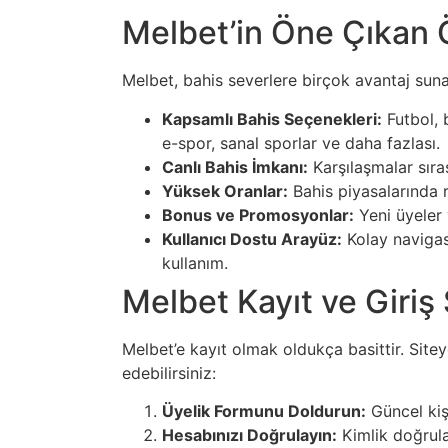
Melbet’in Öne Çıkan Ö
Melbet, bahis severlere birçok avantaj sunar
Kapsamlı Bahis Seçenekleri:
Futbol, b
e-spor, sanal sporlar ve daha fazlası.
Canlı Bahis İmkanı:
Karşılaşmalar sıra
Yüksek Oranlar:
Bahis piyasalarında r
Bonus ve Promosyonlar:
Yeni üyeler v
Kullanıcı Dostu Arayüz:
Kolay navigasy
kullanım.
Melbet Kayıt ve Giriş
Melbet’e kayıt olmak oldukça basittir. Site
edebilirsiniz:
Üyelik Formunu Doldurun:
Güncel kişis
Hesabınızı Doğrulayın:
Kimlik doğrula