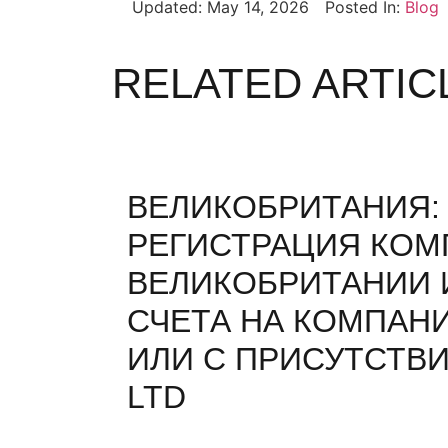
Updated:
May 14, 2026
Posted In:
Blog
RELATED ARTIC
ВЕЛИКОБРИТАНИЯ:
РЕГИСТРАЦИЯ КОМ
ВЕЛИКОБРИТАНИИ 
СЧЕТА НА КОМПАН
ИЛИ С ПРИСУТСТВИ
LTD