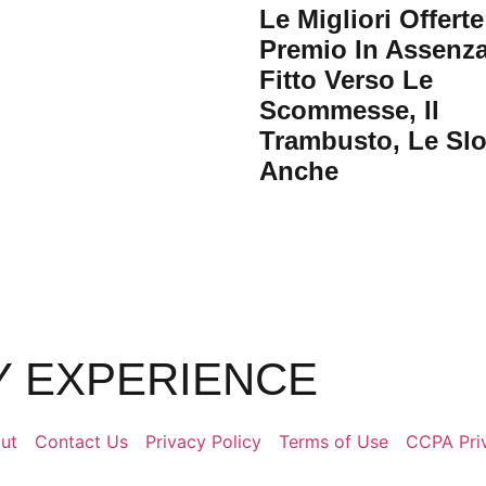
Le Migliori Offerte
Premio In Assenza
Fitto Verso Le
Scommesse, Il
Trambusto, Le Slo
Anche
LY EXPERIENCE
ut
Contact Us
Privacy Policy
Terms of Use
CCPA Pri