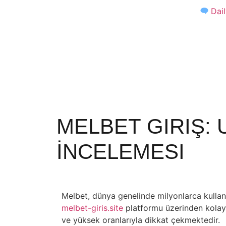
Dai
MELBET GIRIŞ: 
İNCELEMESI
Melbet, dünya genelinde milyonlarca kullanıc
melbet-giris.site
platformu üzerinden kolayc
ve yüksek oranlarıyla dikkat çekmektedir.